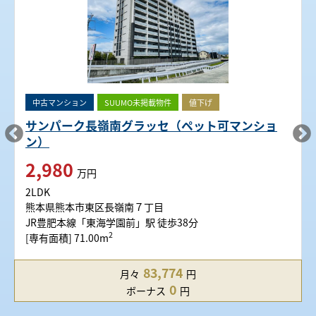
中古マンション
SUUMO未掲載物件
値下げ
サンパーク長嶺南グラッセ（ペット可マンショ
ン）
2,980
万円
2LDK
熊本県熊本市東区長嶺南７丁目
JR豊肥本線「東海学園前」駅 徒歩38分
2
[専有面積] 71.00m
83,774
月々
円
0
ボーナス
円