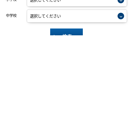
中学校
検索
熊本市の
ペット可
中古マンション
熊本市の
南向き
中古マンション
熊本市の
築浅中古マンション
（築10年以内）
熊本市の
駅近中古マンション