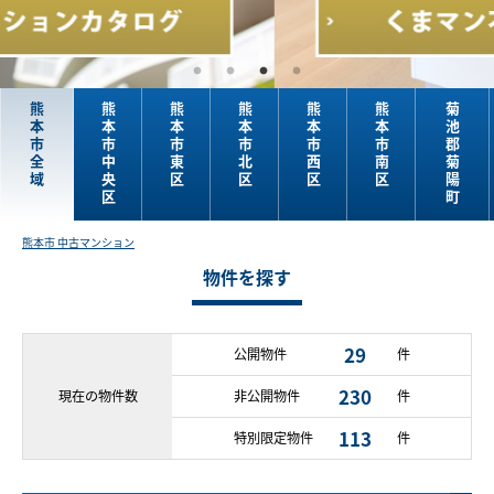
熊
熊
熊
熊
熊
熊
菊
本
本
本
本
本
本
池
市
市
市
市
市
市
郡
全
中
東
北
西
南
菊
域
央
区
区
区
区
陽
区
町
熊本市 中古マンション
物件を探す
29
公開物件
件
230
現在の
物件数
非公開物件
件
113
特別限定物件
件