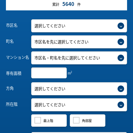
5640
累計
件
市区名
町名
マンション名
2
専有面積
m
方角
所在階
最上階
角部屋