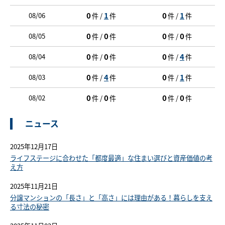
0
1
0
1
08/06
件 /
件
件 /
件
0
0
0
0
08/05
件 /
件
件 /
件
0
0
0
4
08/04
件 /
件
件 /
件
0
4
0
1
08/03
件 /
件
件 /
件
0
0
0
0
08/02
件 /
件
件 /
件
ニュース
2025年12月17日
ライフステージに合わせた「都度最適」な住まい選びと資産価値の考
え方
2025年11月21日
分譲マンションの「長さ」と「高さ」には理由がある！暮らしを支え
る寸法の秘密