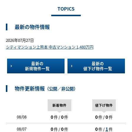
TOPICS
最新の物件情報
2026年07月27日
シティマンション上熊本 中古マンション 1,480万円
最新の
最新の
新規物件一覧
値下げ物件一覧
物件更新情報
（公開／非公開）
新着物件
値下げ物件
0
0
0
0
08/08
件 /
件
件 /
件
0
0
0
1
08/07
件 /
件
件 /
件