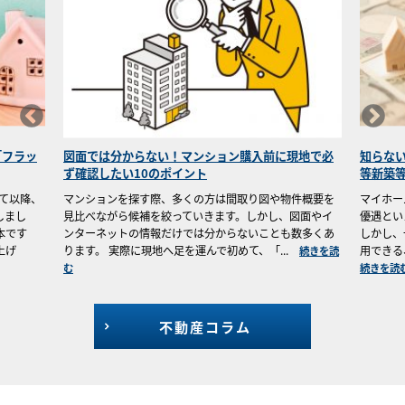
現地で必
知らないと損！認定住宅なら受けられる「認定住宅
マンシ
等新築等特別税額控除」とは？
おきた
件概要を
マイホームを購入する際、多くの方が思い浮かべる税制
マンシ
図面やイ
優遇といえば「住宅ローン控除」ではないでしょうか。
育てた
数多くあ
しかし、一定の性能を備えた住宅を取得した方だけが利
ている
.
用できる、もう一つの税制優遇制度があります。それ...
め、「
続きを読
続きを読む
続きを読
不動産コラム