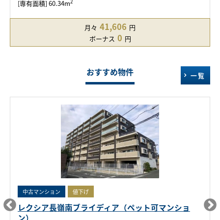
2
[専有面積] 60.34m
41,606
月々
円
0
ボーナス
円
おすすめ物件
一覧
中古マンション
値下げ
レクシア長嶺南ブライディア（ペット可マンショ
ン）