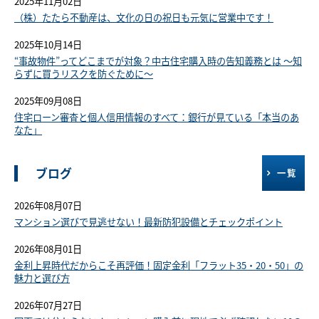
2025年11月02日
（株）たたら不動産は、文化の日の祝日も元気に営業中です！
2025年10月14日
“事故物件”ってどこまでが対象？中古住宅購入時の告知義務とは ～知
らずに買うリスクを防ぐために～
2025年09月08日
住宅ローン審査と個人信用情報のすべて：銀行が見ている「本当のあ
なた」
ブログ
一覧
2026年08月07日
マンション選びで見逃せない！最新防犯設備とチェックポイント
2026年08月01日
金利上昇時代だからこそ再評価！固定金利「フラット35・20・50」の
魅力と選び方
2026年07月27日