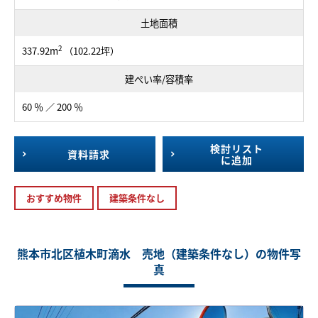
土地面積
2
337.92m
（102.22坪）
建ぺい率/容積率
60 ％ ／ 200 ％
検討リスト
資料請求
に追加
おすすめ物件
建築条件なし
熊本市北区植木町滴水 売地（建築条件なし）の物件写
真