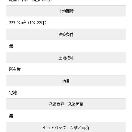
土地面積
2
337.92m
（102.22坪）
建築条件
無
土地権利
所有権
地目
宅地
私道負担／私道面積
無
セットバック／距離／面積