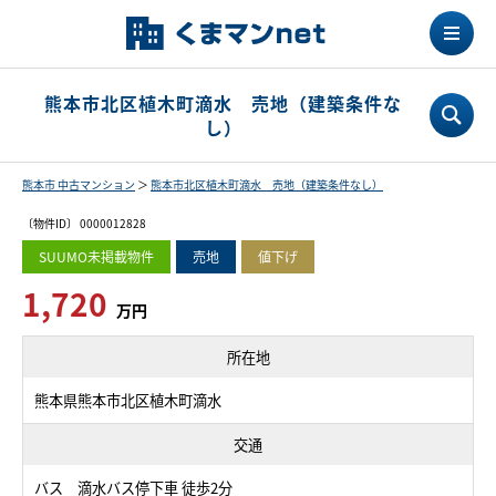
熊本市北区植木町滴水 売地（建築条件な
し）
熊本市 中古マンション
＞
熊本市北区植木町滴水 売地（建築条件なし）
〔物件ID〕 0000012828
SUUMO未掲載物件
売地
値下げ
1,720
万円
所在地
熊本県熊本市北区植木町滴水
交通
バス 滴水バス停下車 徒歩2分