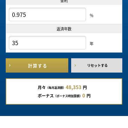
金利
％
返済年数
年
計算する
リセットする
48,353
月々
円
（毎月返済額）
0
ボーナス
円
（ボーナス時加算額）