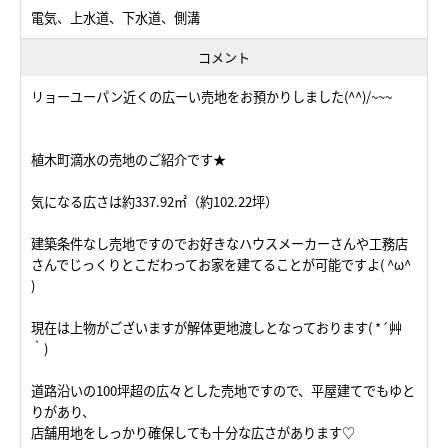
電気、上水道、下水道、側溝
コメント
リョーユーパン近くの広ーい売地をお預かりしました(^^)/~~~
植木町滴水の売地のご紹介です★
気になる広さは約337.92㎡（約102.22坪）
建築条件なし売地ですのでお好きなハウスメーカーさんや工務店
さんでじっくりとこだわってお家を建てることが可能ですよ( ^ω^
)
現在は上物がございますが解体更地渡しとなっております( *´艸
｀)
道路沿いの100坪超の広々とした売地ですので、平屋建てでもゆと
りがあり、
店舗用地をしっかり確保しても十分な広さがあります♡