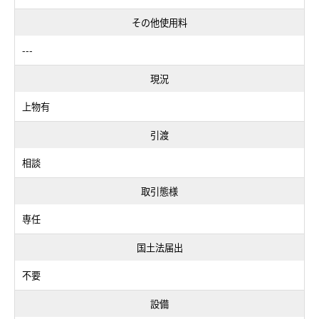
その他使用料
---
現況
上物有
引渡
相談
取引態様
専任
国土法届出
不要
設備