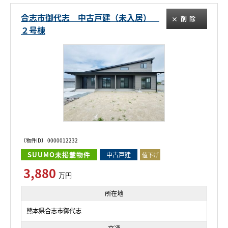
合志市御代志 中古戸建（未入居）
削除
２号棟
〔物件ID〕 0000012232
SUUMO未掲載物件
中古戸建
値下げ
3,880
万円
所在地
熊本県合志市御代志