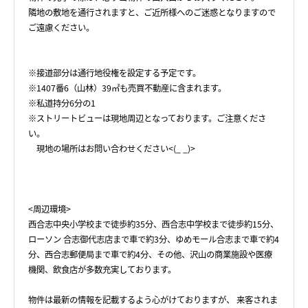
隣地の敷地を通行されますと、ご近所様へのご迷惑となりますので
ご遠慮ください。
※接道部分は通行地役権を設定する予定です。
※1407番6（山林）39㎡も売買不動産に含まれます。
※私道持分6分の1
※ストリートビューは現地周辺となっております。ご注意くださ
い。
現地の場所はお問い合わせください<(_ _)>
<周辺環境>
西合志中央小学校まで徒歩約35分、西合志中学校まで徒歩約15分、
ローソン 合志御代志店まで車で約3分、ゆめモール合志まで車で約4
分、西合志郵便局まで車で約4分、その他、沢山の商業施設や医療
機関、飲食店が多数充実しております。
物件は最新の情報を記載するよう心がけておりますが、 来客されま