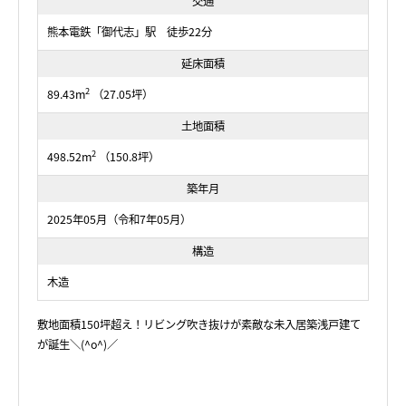
交通
熊本電鉄「御代志」駅 徒歩22分
延床面積
2
89.43m
（27.05坪）
土地面積
2
498.52m
（150.8坪）
築年月
2025年05月（令和7年05月）
構造
木造
敷地面積150坪超え！リビング吹き抜けが素敵な未入居築浅戸建て
が誕生＼(^o^)／