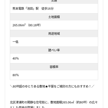
交通
熊本電鉄「池田」駅 徒歩16分
土地面積
2
265.06m
（80.18坪）
用途地域
一低
建ぺい率
40％
容積率
80％
＼80坪超のゆとりある敷地★平屋をご検討の方にもおすすめ！／
北区津浦町の閑静な住宅街に、敷地面積265.06㎡（約80坪）の広々
とした売地が登場しました。