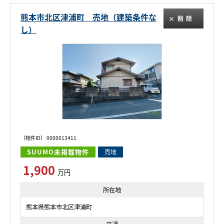
熊本市北区津浦町 売地（建築条件な
削除
し）
〔物件ID〕 0000013411
SUUMO未掲載物件
売地
1,900
万円
所在地
熊本県熊本市北区津浦町