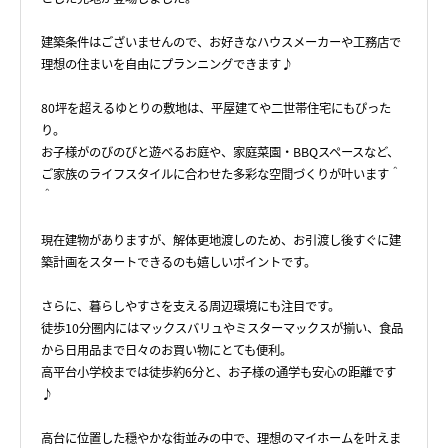
建築条件はございませんので、お好きなハウスメーカーや工務店で
理想の住まいを自由にプランニングできます♪
80坪を超えるゆとりの敷地は、平屋建てや二世帯住宅にもぴった
り。
お子様がのびのびと遊べるお庭や、家庭菜園・BBQスペースなど、
ご家族のライフスタイルに合わせた多彩な空間づくりが叶います＾
＾
現在建物がありますが、解体更地渡しのため、お引渡し後すぐに建
築計画をスタートできるのも嬉しいポイントです。
さらに、暮らしやすさを支える周辺環境にも注目です。
徒歩10分圏内にはマックスバリュやミスターマックスが揃い、食品
から日用品まで日々のお買い物にとても便利。
高平台小学校までは徒歩約6分と、お子様の通学も安心の距離です
♪
高台に位置した穏やかな街並みの中で、理想のマイホームを叶えま