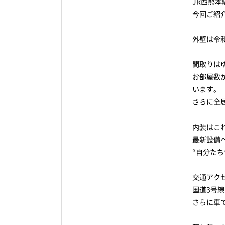
JR西熊
今回ご紹
外壁は令
間取りはゆ
お部屋数
います。
さらに全
内装はこ
最新設備
“自分た
交通アク
国道3号
さらに車