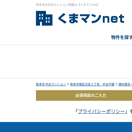
熊本市の中古マンション情報は【くまマンnet】
物件を探
熊本市 中古マンション
＞
熊本市南区日吉２丁目 中古戸建
＞
資料請求
必須項目の
ご入力
「
プライバシーポリシー
」