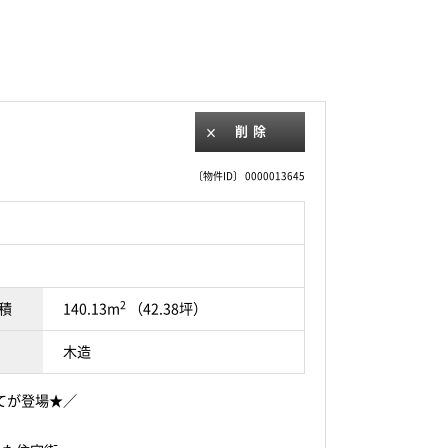
削除
〔物件ID〕 0000013645
2
積
140.13m
（42.38坪）
木造
てが登場★／