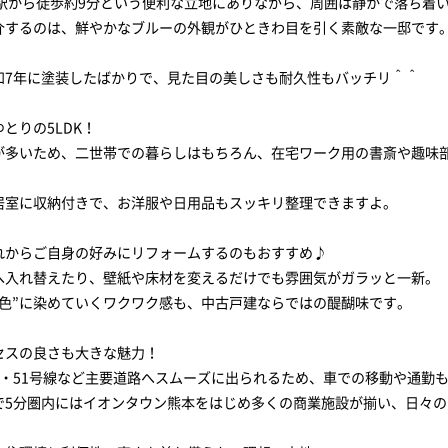
本駅から徒歩約9分という便利な立地にありながら、周囲は静かで落ち着
介するのは、鮮やかなブルーの外観がひときわ目を引く素敵な一邸です
和7年に塗装したばかりで、見た目の美しさも耐久性もバッチリ＾＾
とりの5LDK！
が多いため、二世帯での暮らしはもちろん、在宅ワーク用の書斎や趣味
居室に収納付きで、お洋服や日用品もスッキリ整理できますよ。
れからご自身の好みにリフォームするのもおすすめ♪
へ入れ替えたり、壁紙や床材を変えるだけでも雰囲気がガラッと一新。
ち色”に染めていくワクワク感も、中古戸建ならではの醍醐味です。
セスの良さも大きな魅力！
線・51号線など主要道路へスムーズに出られるため、車での移動や通勤
で5分圏内にはイオンタウン熊本をはじめ多くの商業施設が揃い、日々