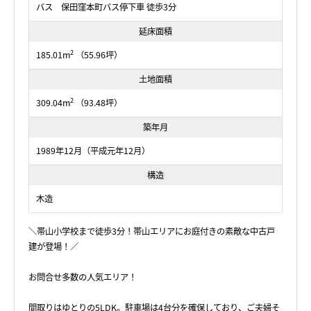
バス 保田窪本町バス停下車 徒歩3分
延床面積
2
185.01m
（55.96坪）
土地面積
2
309.04m
（93.48坪）
築年月
1989年12月（平成元年12月）
構造
木造
＼帯山小学校まで徒歩3分！帯山エリアにお庭付きの素敵な中古戸
建が登場！／
お問合せ多数の人気エリア！
間取りはゆとりの5LDK。駐車場は4台分を確保しており、ご夫婦そ