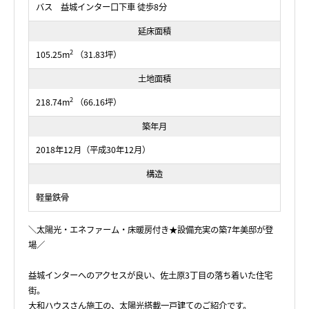
バス 益城インター口下車 徒歩8分
延床面積
2
105.25m
（31.83坪）
土地面積
2
218.74m
（66.16坪）
築年月
2018年12月（平成30年12月）
構造
軽量鉄骨
＼太陽光・エネファーム・床暖房付き★設備充実の築7年美邸が登
場／
益城インターへのアクセスが良い、佐土原3丁目の落ち着いた住宅
街。
大和ハウスさん施工の、太陽光搭載一戸建てのご紹介です。