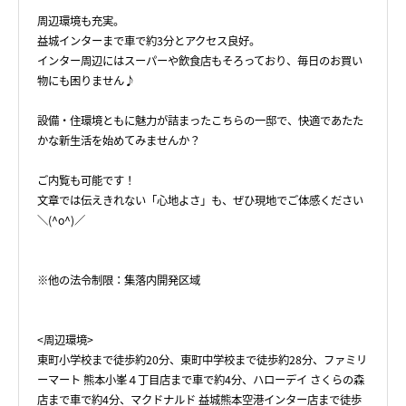
周辺環境も充実。
益城インターまで車で約3分とアクセス良好。
インター周辺にはスーパーや飲食店もそろっており、毎日のお買い
物にも困りません♪
設備・住環境ともに魅力が詰まったこちらの一邸で、快適であたた
かな新生活を始めてみませんか？
ご内覧も可能です！
文章では伝えきれない「心地よさ」も、ぜひ現地でご体感ください
＼(^o^)／
※他の法令制限：集落内開発区域
<周辺環境>
東町小学校まで徒歩約20分、東町中学校まで徒歩約28分、ファミリ
ーマート 熊本小峯４丁目店まで車で約4分、ハローデイ さくらの森
店まで車で約4分、マクドナルド 益城熊本空港インター店まで徒歩