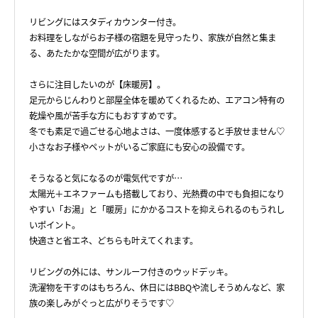
リビングにはスタディカウンター付き。
お料理をしながらお子様の宿題を見守ったり、家族が自然と集ま
る、あたたかな空間が広がります。
さらに注目したいのが【床暖房】。
足元からじんわりと部屋全体を暖めてくれるため、エアコン特有の
乾燥や風が苦手な方にもおすすめです。
冬でも素足で過ごせる心地よさは、一度体感すると手放せません♡
小さなお子様やペットがいるご家庭にも安心の設備です。
そうなると気になるのが電気代ですが…
太陽光＋エネファームも搭載しており、光熱費の中でも負担になり
やすい「お湯」と「暖房」にかかるコストを抑えられるのもうれし
いポイント。
快適さと省エネ、どちらも叶えてくれます。
リビングの外には、サンルーフ付きのウッドデッキ。
洗濯物を干すのはもちろん、休日にはBBQや流しそうめんなど、家
族の楽しみがぐっと広がりそうです♡