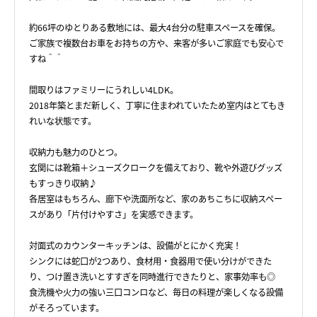
約66坪のゆとりある敷地には、最大4台分の駐車スペースを確保。
ご家族で複数台お車をお持ちの方や、来客が多いご家庭でも安心で
すね＾＾
間取りはファミリーにうれしい4LDK。
2018年築とまだ新しく、丁寧に住まわれていたため室内はとてもき
れいな状態です。
収納力も魅力のひとつ。
玄関には靴箱＋シューズクロークを備えており、靴や外遊びグッズ
もすっきり収納♪
各居室はもちろん、廊下や洗面所など、家のあちこちに収納スペー
スがあり「片付けやすさ」を実感できます。
対面式のカウンターキッチンは、設備がとにかく充実！
シンクには蛇口が2つあり、食材用・食器用で使い分けができた
り、つけ置き洗いとすすぎを同時進行できたりと、家事効率も◎
食洗機や火力の強い三口コンロなど、毎日の料理が楽しくなる設備
がそろっています。