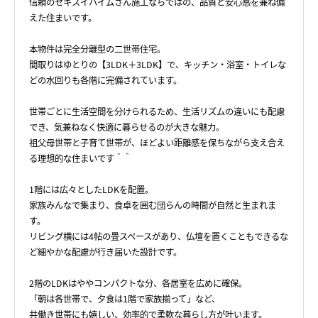
信頼のセキスイハイムさん施工ならではの、品質と安心感を兼ね備
えた住まいです。
本物件は完全分離型の二世帯住宅。
間取りはゆとりの【3LDK＋3LDK】で、キッチン・浴室・トイレな
どの水回りも各階に完備されています。
世帯ごとに生活空間を分けられるため、生活リズムの違いにも配慮
でき、気兼ねなく快適に暮らせるのが大きな魅力。
祖父母世帯と子育て世帯が、ほどよい距離感を保ちながら支え合え
る理想的な住まいです＾＾
1階には広々としたLDKを配置。
家族みんなで集まり、食卓を囲む団らんの時間が自然と生まれま
す。
リビング横には4帖の畳スペースがあり、仏壇を置くこともできるな
ど細やかな配慮が行き届いた設計です。
2階のLDKはややコンパクトな分、各居室を広めに確保。
「朝は各世帯で、夕食は1階で家族揃って」など、
共働き世帯にも嬉しい、効率的で柔軟な暮らし方が叶います。