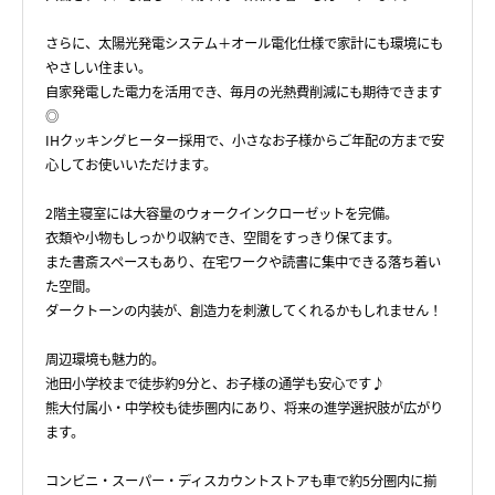
さらに、太陽光発電システム＋オール電化仕様で家計にも環境にも
やさしい住まい。
自家発電した電力を活用でき、毎月の光熱費削減にも期待できます
◎
IHクッキングヒーター採用で、小さなお子様からご年配の方まで安
心してお使いいただけます。
2階主寝室には大容量のウォークインクローゼットを完備。
衣類や小物もしっかり収納でき、空間をすっきり保てます。
また書斎スペースもあり、在宅ワークや読書に集中できる落ち着い
た空間。
ダークトーンの内装が、創造力を刺激してくれるかもしれません！
周辺環境も魅力的。
池田小学校まで徒歩約9分と、お子様の通学も安心です♪
熊大付属小・中学校も徒歩圏内にあり、将来の進学選択肢が広がり
ます。
コンビニ・スーパー・ディスカウントストアも車で約5分圏内に揃