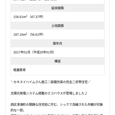
延床面積
2
156.61m
（47.37坪）
土地面積
2
187.16m
（56.61坪）
築年月
2017年01月（平成29年01月）
構造
軽量鉄骨
＼セキスイハイムさん施工◇設備充実の完全二世帯住宅／
太陽光発電システム搭載のエコハウスが登場しました♪
西区津浦町の閑静な住宅街に佇む、シックで洗練された外観が印象
的な一邸。