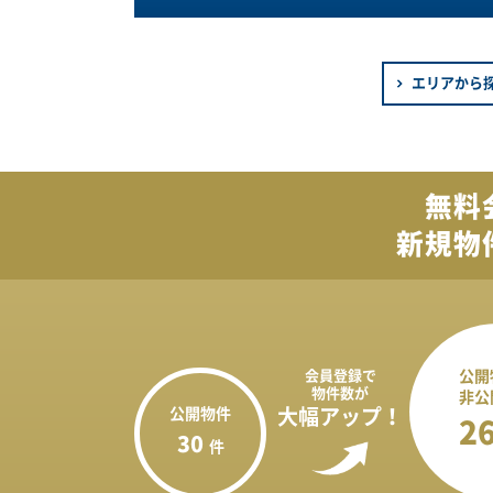
エリアから
無料
新規物
会員登録で
公開
物件数が
非公
公開物件
大幅アップ！
2
30
件