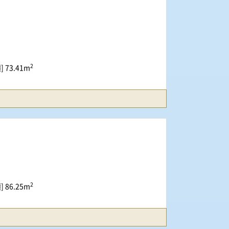
2
 73.41m
2
 86.25m