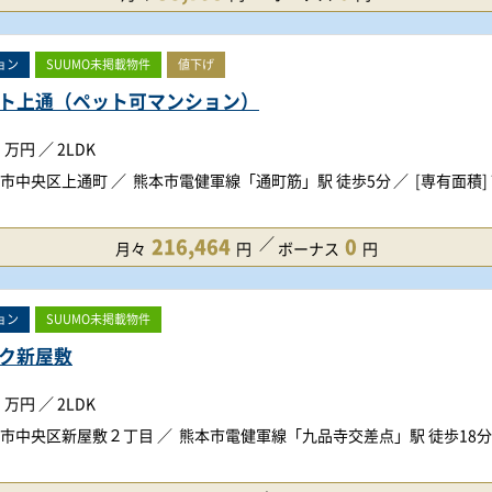
ョン
SUUMO未掲載物件
値下げ
ト上通（ペット可マンション）
万円
／
2LDK
市中央区上通町
熊本市電健軍線「通町筋」駅 徒歩5分
[専有面積] 
216,464
0
月々
円
ボーナス
円
ョン
SUUMO未掲載物件
ク新屋敷
万円
／
2LDK
市中央区新屋敷２丁目
熊本市電健軍線「九品寺交差点」駅 徒歩18分