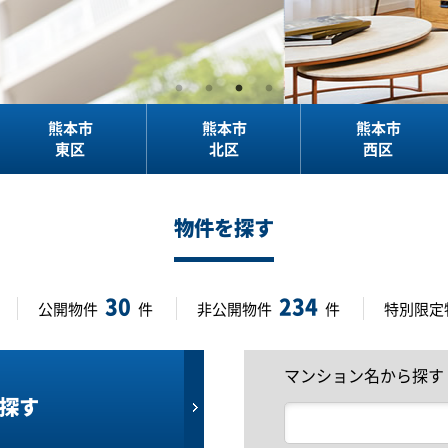
熊本市
熊本市
熊本市
東区
北区
西区
物件を探す
30
234
公開物件
件
非公開物件
件
特別限定
マンション名から探す
探す