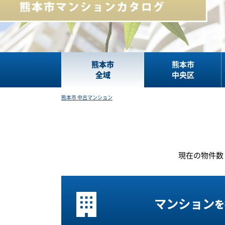
熊本市
熊本市
全域
中央区
熊本市 中古マンション
現在の
物件数
マンション
を