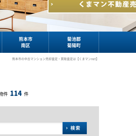
熊本市
菊池郡
南区
菊陽町
熊本市の中古マンション売却査定・買取査定は【くまマンnet】
114
物件
件
検索