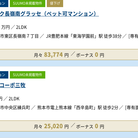
ョン
SUUMO未掲載物件
値下げ
ク長嶺南グラッセ（ペット可マンション）
万円
／
2LDK
市東区長嶺南７丁目
JR豊肥本線「東海学園前」駅 徒歩38分
[専有
83,774
0
月々
円
ボーナス
円
ョン
SUUMO未掲載物件
コーポ三牧
円
／
2LDK
市中央区練兵町
熊本市電上熊本線「西辛島町」駅 徒歩2分
[専有面
25,020
0
月々
円
ボーナス
円