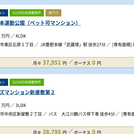
ョン
SUUMO未掲載物件
値下げ
本運動公園（ペット可マンション）
万円
／
4LDK
市東区石原１丁目
JR豊肥本線「武蔵塚」駅 徒歩27分
[専有面積] 8
37,951
0
月々
円
ボーナス
円
ョン
SUUMO未掲載物件
ズマンション新屋敷第２
万円
／
3LDK
市中央区新屋敷２丁目
バス 大江川鶴バス停下車 徒歩4分
[専有面
38,795
0
月々
円
ボーナス
円