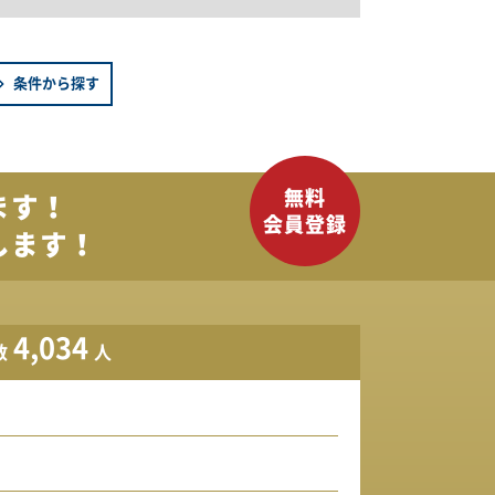
条件から探す
ます！
します！
4,034
数
人