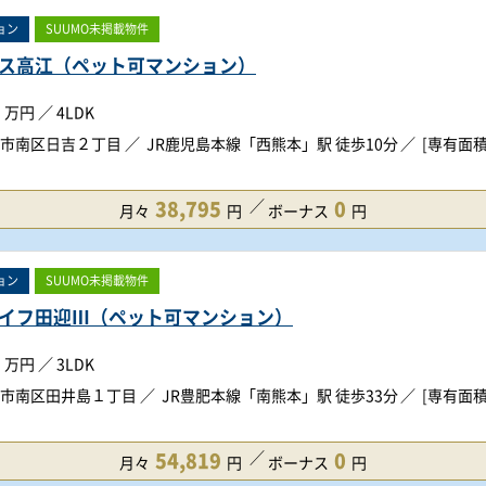
ョン
SUUMO未掲載物件
ス高江（ペット可マンション）
万円
／
4LDK
市南区日吉２丁目
JR鹿児島本線「西熊本」駅 徒歩10分
[専有面積]
38,795
0
月々
円
ボーナス
円
ョン
SUUMO未掲載物件
イフ田迎Ⅲ（ペット可マンション）
万円
／
3LDK
市南区田井島１丁目
JR豊肥本線「南熊本」駅 徒歩33分
[専有面積]
54,819
0
月々
円
ボーナス
円