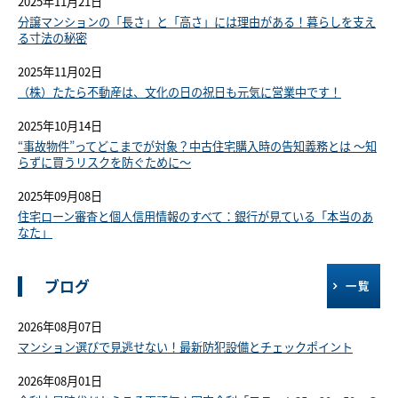
2025年11月21日
分譲マンションの「長さ」と「高さ」には理由がある！暮らしを支え
る寸法の秘密
2025年11月02日
（株）たたら不動産は、文化の日の祝日も元気に営業中です！
2025年10月14日
“事故物件”ってどこまでが対象？中古住宅購入時の告知義務とは ～知
らずに買うリスクを防ぐために～
2025年09月08日
住宅ローン審査と個人信用情報のすべて：銀行が見ている「本当のあ
なた」
ブログ
一覧
2026年08月07日
マンション選びで見逃せない！最新防犯設備とチェックポイント
2026年08月01日