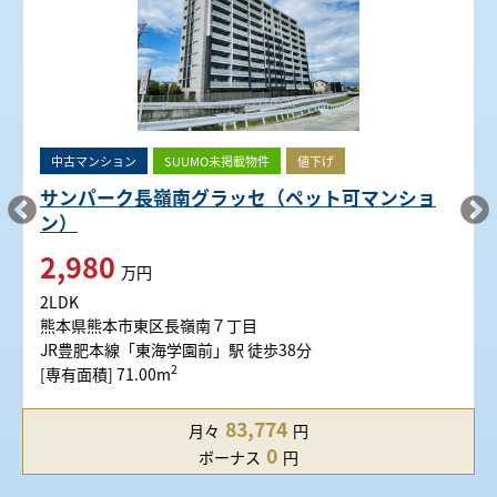
中古マンション
SUUMO未掲載物件
値下げ
サンパーク長嶺南グラッセ（ペット可マンショ
ン）
2,980
万円
2LDK
熊本県熊本市東区長嶺南７丁目
JR豊肥本線「東海学園前」駅 徒歩38分
2
[専有面積] 71.00m
83,774
月々
円
0
ボーナス
円