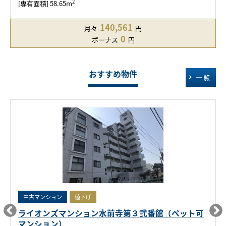
2
[専有面積] 58.65m
140,561
月々
円
0
ボーナス
円
おすすめ物件
一覧
中古マンション
値下げ
ライオンズマンション水前寺第３弐番館（ペット可
マンション）