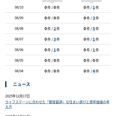
0
0
0
1
08/10
件 /
件
件 /
件
0
0
0
3
08/09
件 /
件
件 /
件
0
2
0
5
08/08
件 /
件
件 /
件
0
3
0
1
08/07
件 /
件
件 /
件
0
1
0
1
08/06
件 /
件
件 /
件
0
0
0
0
08/05
件 /
件
件 /
件
0
0
0
4
08/04
件 /
件
件 /
件
ニュース
2025年12月17日
ライフステージに合わせた「都度最適」な住まい選びと資産価値の考
え方