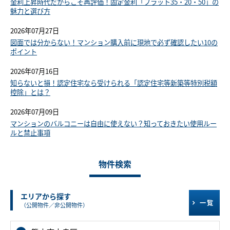
金利上昇時代だからこそ再評価！固定金利「フラット35・20・50」の
魅力と選び方
2026年07月27日
図面では分からない！マンション購入前に現地で必ず確認したい10の
ポイント
2026年07月16日
知らないと損！認定住宅なら受けられる「認定住宅等新築等特別税額
控除」とは？
2026年07月09日
マンションのバルコニーは自由に使えない？知っておきたい使用ルー
ルと禁止事項
物件検索
エリアから探す
一覧
（公開物件／非公開物件）