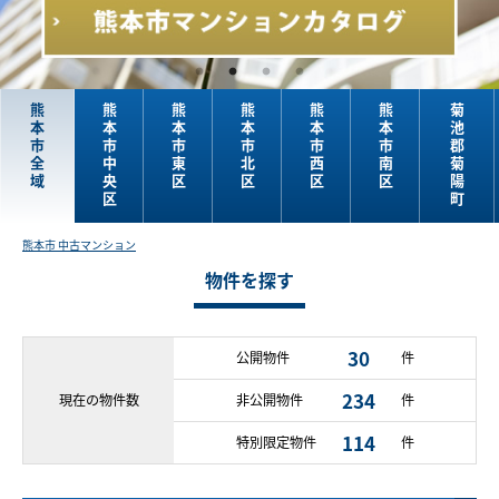
熊
熊
熊
熊
熊
熊
菊
本
本
本
本
本
本
池
市
市
市
市
市
市
郡
全
中
東
北
西
南
菊
域
央
区
区
区
区
陽
区
町
熊本市 中古マンション
物件を探す
30
公開物件
件
234
現在の
物件数
非公開物件
件
114
特別限定物件
件