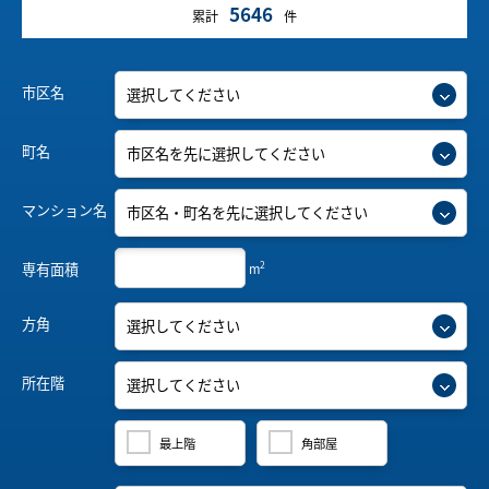
5646
累計
件
市区名
町名
マンション名
2
専有面積
m
方角
所在階
最上階
角部屋