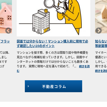
「フラッ
図面では分からない！マンション購入前に現地で必
知らな
ず確認したい10のポイント
等新築
して以降、
マンションを探す際、多くの方は間取り図や物件概要を
マイホー
しまし
見比べながら候補を絞っていきます。しかし、図面やイ
優遇とい
本です
ンターネットの情報だけでは分からないことも数多くあ
しかし、
上げ
ります。 実際に現地へ足を運んで初めて、「...
用できる
続きを読
む
続きを読
不動産コラム