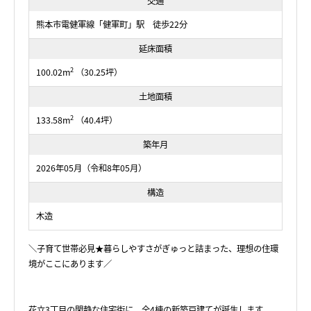
交通
熊本市電健軍線「健軍町」駅 徒歩22分
延床面積
2
100.02m
（30.25坪）
土地面積
2
133.58m
（40.4坪）
築年月
2026年05月（令和8年05月）
構造
木造
＼子育て世帯必見★暮らしやすさがぎゅっと詰まった、理想の住環
境がここにあります／
花立3丁目の閑静な住宅街に、全4棟の新築戸建てが誕生します。