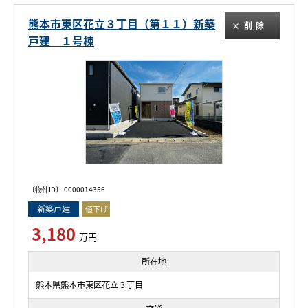
熊本市東区花立３丁目（第１１）新築
削除
戸建 １号棟
〔物件ID〕 0000014356
新築戸建
値下げ
3,180
万円
所在地
熊本県熊本市東区花立３丁目