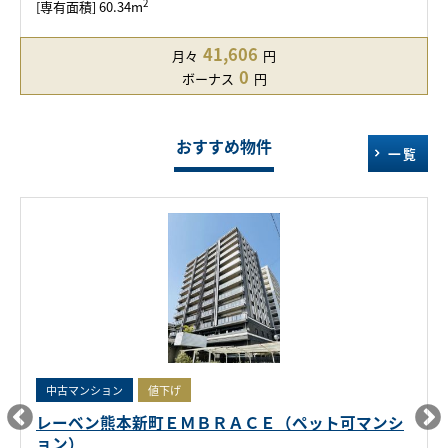
2
[専有面積] 60.34m
41,606
月々
円
0
ボーナス
円
おすすめ物件
一覧
中古マンション
値下げ
レーベン熊本新町ＥＭＢＲＡＣＥ（ペット可マンシ
ョン）