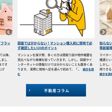
現地で必
知らないと損！認定住宅なら受けられる「認定住宅
マンシ
等新築等特別税額控除」とは？
おきた
件概要を
マイホームを購入する際、多くの方が思い浮かべる税制
マンショ
図面やイ
優遇といえば「住宅ローン控除」ではないでしょうか。
育てたり
数多くあ
しかし、一定の性能を備えた住宅を取得した方だけが利
ている方
.
用できる、もう一つの税制優遇制度があります。それ...
め、「自
続きを読
続きを読む
続きを読
不動産コラム