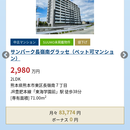
中古マンション
SUUMO未掲載物件
値下げ
サンパーク長嶺南グラッセ（ペット可マンショ
ン）
2,980
万円
2LDK
熊本県熊本市東区長嶺南７丁目
JR豊肥本線「東海学園前」駅 徒歩38分
2
[専有面積] 71.00m
83,774
月々
円
0
ボーナス
円