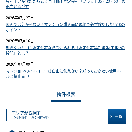
金利上昇時代だからこそ再評価！固定金利「フラット35・20・50」の
魅力と選び方
2026年07月27日
図面では分からない！マンション購入前に現地で必ず確認したい10の
ポイント
2026年07月16日
知らないと損！認定住宅なら受けられる「認定住宅等新築等特別税額
控除」とは？
2026年07月09日
マンションのバルコニーは自由に使えない？知っておきたい使用ルー
ルと禁止事項
物件検索
エリアから探す
一覧
（公開物件／非公開物件）