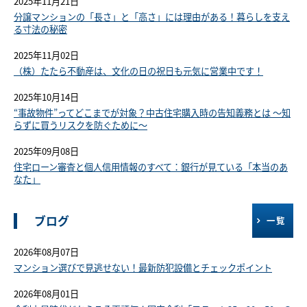
2025年11月21日
分譲マンションの「長さ」と「高さ」には理由がある！暮らしを支え
る寸法の秘密
2025年11月02日
（株）たたら不動産は、文化の日の祝日も元気に営業中です！
2025年10月14日
“事故物件”ってどこまでが対象？中古住宅購入時の告知義務とは ～知
らずに買うリスクを防ぐために～
2025年09月08日
住宅ローン審査と個人信用情報のすべて：銀行が見ている「本当のあ
なた」
ブログ
一覧
2026年08月07日
マンション選びで見逃せない！最新防犯設備とチェックポイント
2026年08月01日