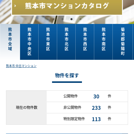
熊
熊
熊
熊
熊
熊
菊
本
本
本
本
本
本
池
市
市
市
市
市
市
郡
全
中
東
北
西
南
菊
域
央
区
区
区
区
陽
区
町
熊本市 中古マンション
物件を探す
30
公開物件
件
233
現在の
物件数
非公開物件
件
113
特別限定物件
件