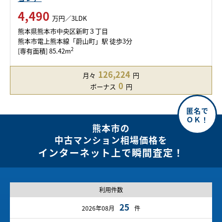
4,490
万円／3LDK
熊本県熊本市中央区新町３丁目
熊本市電上熊本線「蔚山町」駅 徒歩3分
2
[専有面積] 85.42m
126,224
月々
円
0
ボーナス
円
熊本市の
中古マンション相場価格を
インターネット上で瞬間査定！
利用件数
25
2026年08月
件