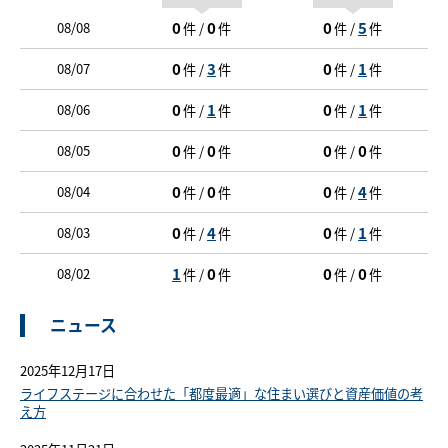
0
0
0
5
08/08
件 /
件
件 /
件
0
3
0
1
08/07
件 /
件
件 /
件
0
1
0
1
08/06
件 /
件
件 /
件
0
0
0
0
08/05
件 /
件
件 /
件
0
0
0
4
08/04
件 /
件
件 /
件
0
4
0
1
08/03
件 /
件
件 /
件
1
0
0
0
08/02
件 /
件
件 /
件
ニュース
2025年12月17日
ライフステージに合わせた「都度最適」な住まい選びと資産価値の考
え方