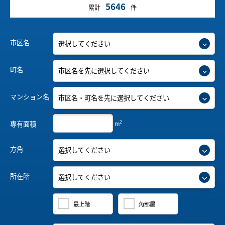
5646
累計
件
市区名
町名
マンション名
2
専有面積
m
方角
所在階
最上階
角部屋