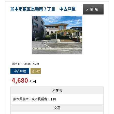
熊本市東区長嶺南３丁目 中古戸建
削除
〔物件ID〕 0000014560
中古戸建
値下げ
4,680
万円
所在地
熊本県熊本市東区長嶺南３丁目
交通