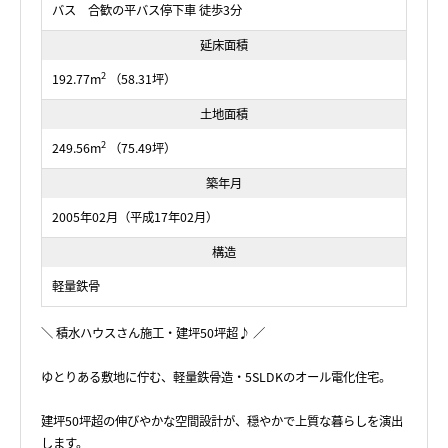
バス 合歓の平バス停下車 徒歩3分
延床面積
2
192.77m
（58.31坪）
土地面積
2
249.56m
（75.49坪）
築年月
2005年02月（平成17年02月）
構造
軽量鉄骨
＼ 積水ハウスさん施工・建坪50坪超♪ ／
ゆとりある敷地に佇む、軽量鉄骨造・5SLDKのオール電化住宅。
建坪50坪超の伸びやかな空間設計が、穏やかで上質な暮らしを演出
します。