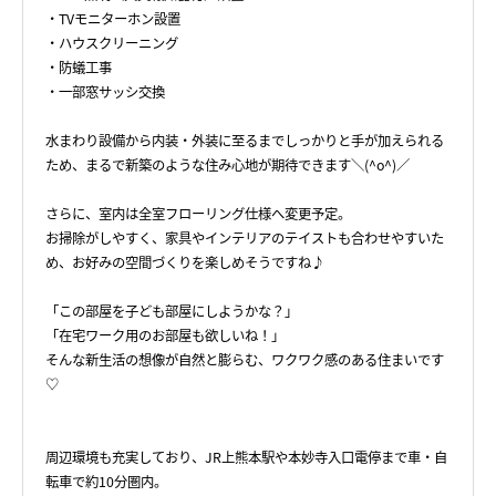
・TVモニターホン設置
・ハウスクリーニング
・防蟻工事
・一部窓サッシ交換
水まわり設備から内装・外装に至るまでしっかりと手が加えられる
ため、まるで新築のような住み心地が期待できます＼(^o^)／
さらに、室内は全室フローリング仕様へ変更予定。
お掃除がしやすく、家具やインテリアのテイストも合わせやすいた
め、お好みの空間づくりを楽しめそうですね♪
「この部屋を子ども部屋にしようかな？」
「在宅ワーク用のお部屋も欲しいね！」
そんな新生活の想像が自然と膨らむ、ワクワク感のある住まいです
♡
周辺環境も充実しており、JR上熊本駅や本妙寺入口電停まで車・自
転車で約10分圏内。