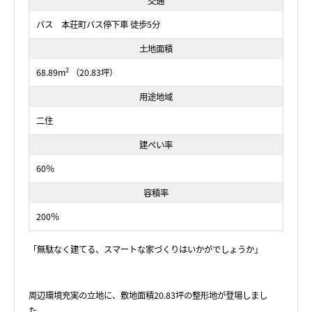
交通
バス 本荘町バス停下車 徒歩5分
土地面積
2
68.89m
（20.83坪）
用途地域
二住
建ぺい率
60％
容積率
200％
「無駄なく建てる、スマートな家づくりはいかがでしょうか」
周辺環境充実の立地に、敷地面積20.83坪の整形地が登場しまし
た。