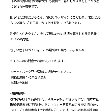
日々のお買い物やお出かけにも便利で、暮らしやすさをしっかり感
じられる住環境です。
限られた敷地だからこそ、間取りやデザインにこだわり、“自分たち
らしい暮らし”を丁寧に作り上げる楽しさがあります。
利便性と住みやすさ、そして無駄のない快適な暮らしを叶える春竹
エリアの売地。
新しい住まいづくりを、この場所から始めてみませんか。
たくさんのお問合せお待ちしております。
※セットバック要→詳細はお問合せください。
※前面道路：42条２項道路
※準防火地域
<周辺環境>
春竹小学校まで徒歩約4分、江原中学校まで徒歩約12分、熊本本荘
町郵便局まで徒歩約5分、ドン・キホーテ南熊本店まで徒歩約6分、
ハローデイ南熊本店まで徒歩約9分、その他、沢山の商業施設や医