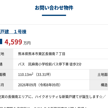
お問い合わせ物件
築戸建 １号棟
4,599
万円
在地
熊本県熊本市東区長嶺南７丁目
通
バス 託麻南小学校前バス停下車 徒歩3分
2
面積
110.13m
（33.31坪）
土地面
年月
2026年09月（令和8年09月）
構造
充実の長嶺南エリアに、ハイクオリティな新築戸建てが誕生します☆／