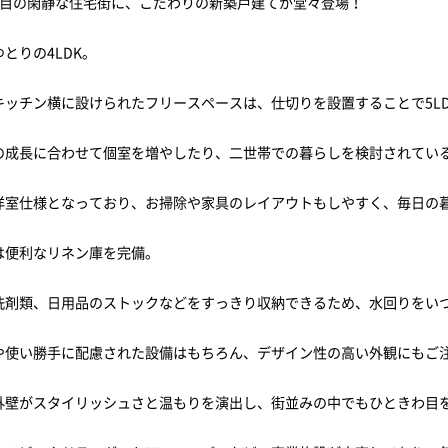
丁目の閑静な住宅街に、こだわりの新築戸建てが堂々登場！
とりの4LDK。
キッチン横に設けられたフリースペースは、仕切りを設置することで5L
の成長に合わせて個室を増やしたり、二世帯での暮らしを検討されてい
洋室仕様となっており、お掃除や家具のレイアウトもしやすく、毎日の
は便利なリネン庫を完備。
洗剤類、日用品のストックなどをすっきり収納できるため、水回りをい
や使い勝手に配慮された設備はもちろん、デザイン性の高い外観にもご
外壁がスタイリッシュさと温もりを演出し、街並みの中でもひときわ目