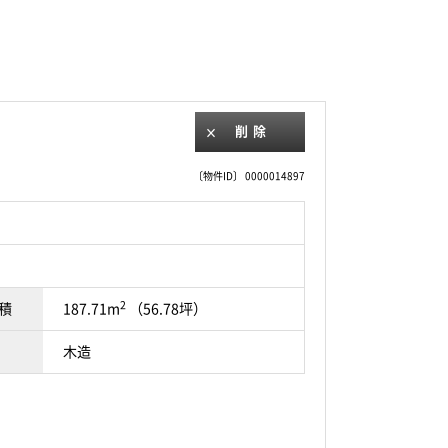
削除
〔物件ID〕 0000014897
2
積
187.71m
（56.78坪）
木造