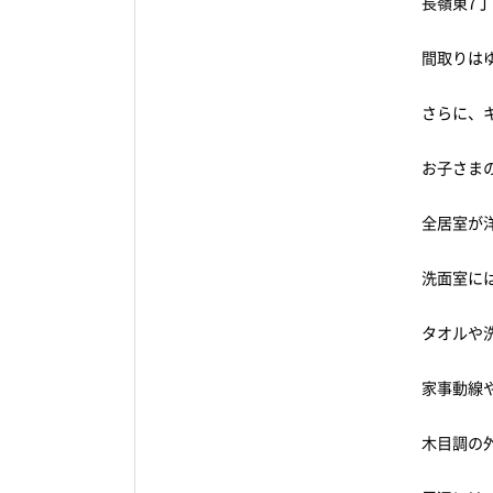
長嶺東7
間取りはゆ
さらに、
お子さま
全居室が
洗面室に
タオルや
家事動線
木目調の