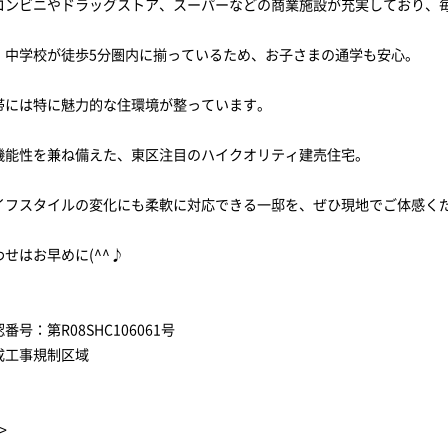
コンビニやドラッグストア、スーパーなどの商業施設が充実しており、
・中学校が徒歩5分圏内に揃っているため、お子さまの通学も安心。
帯には特に魅力的な住環境が整っています。
機能性を兼ね備えた、東区注目のハイクオリティ建売住宅。
イフスタイルの変化にも柔軟に対応できる一邸を、ぜひ現地でご体感く
せはお早めに(^^♪
番号：第R08SHC106061号
成工事規制区域
>