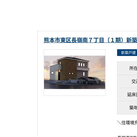
熊本市東区長嶺南７丁目（１期）新
新築戸建
所
交
延床
築
＼住環境