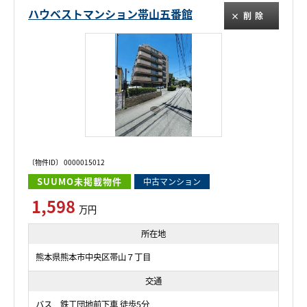
ハウベストマンション帯山五番館
削除
〔物件ID〕 0000015012
SUUMO未掲載物件
中古マンション
1,598
万円
所在地
熊本県熊本市中央区帯山７丁目
交通
バス 鉄工団地前下車 徒歩5分