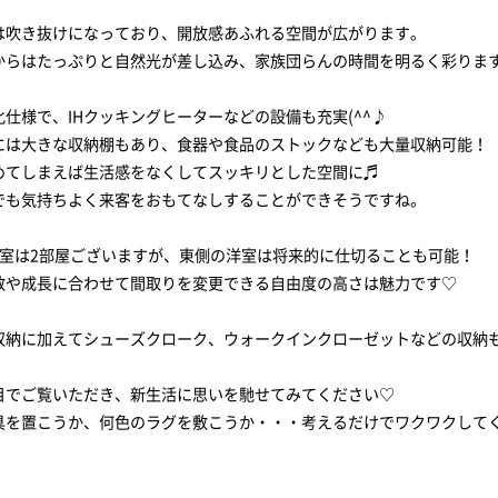
は吹き抜けになっており、開放感あふれる空間が広がります。
からはたっぷりと自然光が差し込み、家族団らんの時間を明るく彩りま
仕様で、IHクッキングヒーターなどの設備も充実(^^♪
には大きな収納棚もあり、食器や食品のストックなども大量収納可能！
めてしまえば生活感をなくしてスッキリとした空間に♬
でも気持ちよく来客をおもてなしすることができそうですね。
洋室は2部屋ございますが、東側の洋室は将来的に仕切ることも可能！
数や成長に合わせて間取りを変更できる自由度の高さは魅力です♡
収納に加えてシューズクローク、ウォークインクローゼットなどの収納
目でご覧いただき、新生活に思いを馳せてみてください♡
具を置こうか、何色のラグを敷こうか・・・考えるだけでワクワクして