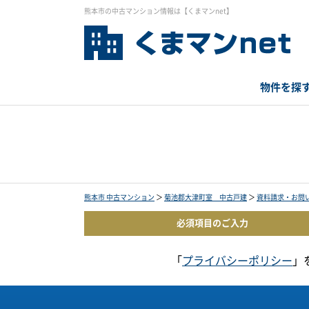
熊本市の中古マンション情報は【くまマンnet】
物件を探
熊本市 中古マンション
＞
菊池郡大津町室 中古戸建
＞
資料請求・お問
必須項目の
ご入力
「
プライバシーポリシー
」