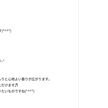
。
^^*)
˖°
もりと心地よい香りが広がります。
ただけます♬
ものですね(*^^*)