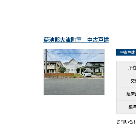
菊池郡大津町室 中古戸建
中古戸建
所
交
延床
築
お問い合