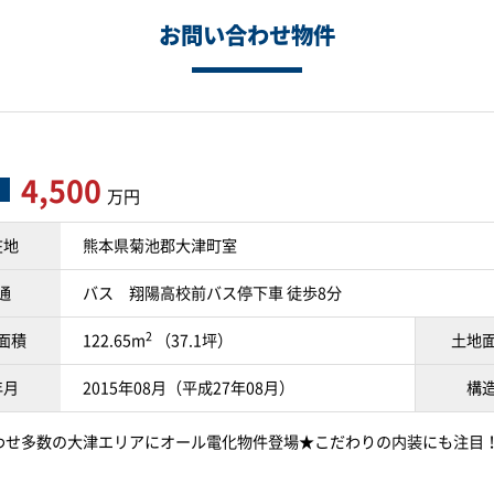
お問い合わせ物件
4,500
万円
在地
熊本県菊池郡大津町室
通
バス 翔陽高校前バス停下車 徒歩8分
2
面積
122.65m
（37.1坪）
土地
年月
2015年08月（平成27年08月）
構
わせ多数の大津エリアにオール電化物件登場★こだわりの内装にも注目