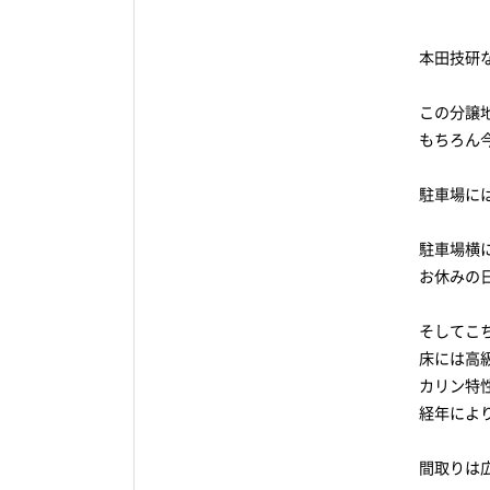
本田技研
この分譲
もちろん今
駐車場に
駐車場横
お休みの日
そしてこ
床には高
カリン特
経年によ
間取りは広