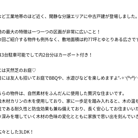
など工業地帯のほど近く、閑静な分譲エリアに中古戸建が登場しました
地の最大の特徴は一つ一つの区画が非常に広いこと！
回ご紹介する物件も例外なく、敷地面積は約77坪とゆとりある広さです(*
は3台駐車可能でして内2台分はカーポート付き！
には天然芝のお庭♡
には友人も招いてお庭でBBQや、水遊びなどを楽しめますよ°˖✧◝(⁰▿⁰)◜✧
ちらの物件は、自然素材をふんだんに使用した贅沢な住まいです。
級木材カリンの木を使用しており、家に一歩足を踏み入れると、木の温
性である耐久性と防虫効果も兼ね備えており、長く安心してお住まいい
り深みを増していく木材の色味の変化とともに家族で思い出を刻んでいきたい
々とした3LDK！