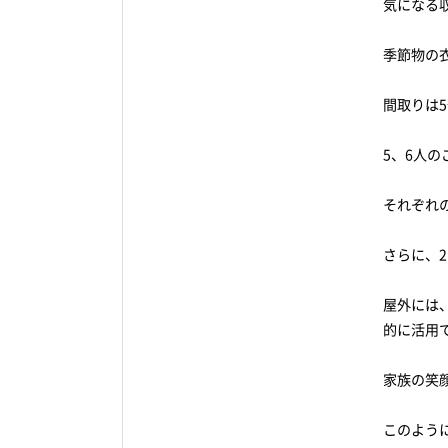
気になる
季節物の
間取りは
5、6人
それぞれ
さらに、
屋外には
的に活用
家族の笑
このよう