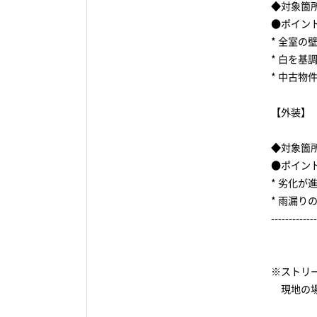
◆対象箇
●ポイン
* 全室
* 白を
* 中古
【外装】
◆対象箇
●ポイン
* 劣化
* 雨漏
-------------
※ストリ
現地の場所