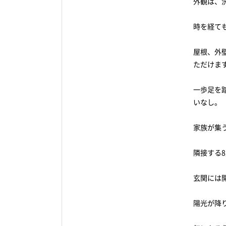
外観は、
時を経て
屋根、外
ただけま
一歩足を
いなし。
家族が集
隣接する
玄関には
陽光が降