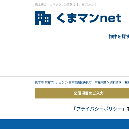
熊本市の中古マンション情報は【くまマンnet】
物件を探
熊本市 中古マンション
＞
熊本市南区孫代町 中古戸建
＞
資料請求・お
必須項目の
ご入力
「
プライバシーポリシー
」