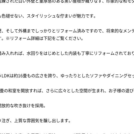
洗練された白い外壁と重厚感のある黒い屋根が織りなす、印象的な和モ
も色褪せない、スタイリッシュな佇まいが魅力です。
壁、そして外構までしっかりとリフォーム済みですので、将来的なメン
す。※リフォーム詳細は下記をご覧ください。
踏み入れれば、水回りをはじめとした内装も丁寧にリフォームされてお
うLDKは約16畳もの広さを誇り、ゆったりとしたソファやダイニングセ
8畳の和室を開放すれば、さらに広々とした空間が生まれ、お子様の遊
開放的な吹き抜けを採用。
り注ぎ、上質な雰囲気を醸し出します。