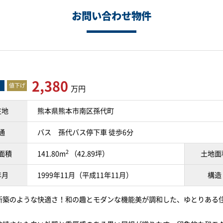
お問い合わせ物件
2,380
値下げ
万円
在地
熊本県熊本市南区孫代町
通
バス 孫代バス停下車 徒歩6分
2
面積
141.80m
（42.89坪）
土地面
年月
1999年11月（平成11年11月）
構造
新築のような快適さ！和の趣とモダンな機能美が調和した、ゆとりある