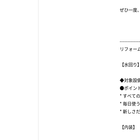
ぜひ一度
-------------
リフォーム
【水回り
◆対象設
●ポイン
* すべ
* 毎日
* 新し
【内装】