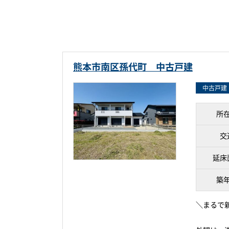
熊本市南区孫代町 中古戸建
中古戸建
所
交
延床
築
＼まるで