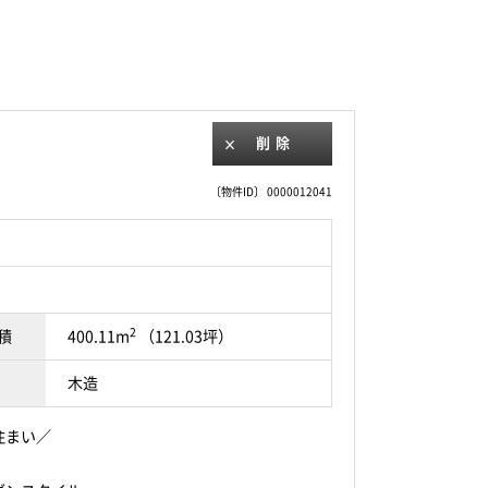
削除
〔物件ID〕 0000012041
2
積
400.11m
（121.03坪）
木造
住まい／