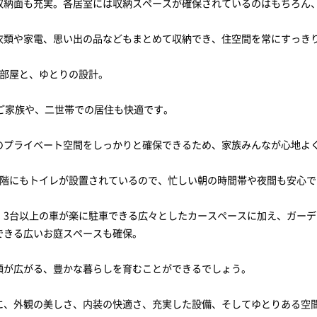
収納面も充実。各居室には収納スペースが確保されているのはもちろん
衣類や家電、思い出の品などもまとめて収納でき、住空間を常にすっき
5部屋と、ゆとりの設計。
のご家族や、二世帯での居住も快適です。
のプライベート空間をしっかりと確保できるため、家族みんなが心地よ
2階にもトイレが設置されているので、忙しい朝の時間帯や夜間も安心で
、3台以上の車が楽に駐車できる広々としたカースペースに加え、ガー
できる広いお庭スペースも確保。
顔が広がる、豊かな暮らしを育むことができるでしょう。
に、外観の美しさ、内装の快適さ、充実した設備、そしてゆとりある空