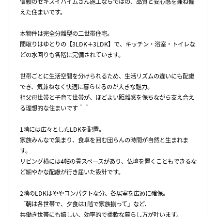
信頼のセキスイハイムさん施工ならではの、品質と安心感を兼ね備
えた住まいです。
本物件は完全分離型の二世帯住宅。
間取りはゆとりの【3LDK＋3LDK】で、キッチン・浴室・トイレな
どの水回りも各階に完備されています。
世帯ごとに生活空間を分けられるため、生活リズムの違いにも配慮
でき、気兼ねなく快適に暮らせるのが大きな魅力。
祖父母世帯と子育て世帯が、ほどよい距離感を保ちながら支え合え
る理想的な住まいです＾＾
1階には広々としたLDKを配置。
家族みんなで集まり、食卓を囲む団らんの時間が自然と生まれま
す。
リビング横には4帖の畳スペースがあり、仏壇を置くこともできるな
ど細やかな配慮が行き届いた設計です。
2階のLDKはややコンパクトな分、各居室を広めに確保。
「朝は各世帯で、夕食は1階で家族揃って」など、
共働き世帯にも嬉しい、効率的で柔軟な暮らし方が叶います。