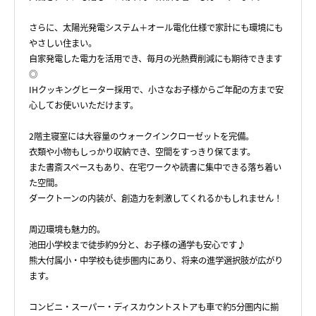
さらに、太陽光発電システム＋オール電化仕様で家計にも環境にも
やさしい住まい。
自家発電した電力を活用でき、毎月の光熱費削減にも期待できます
◎
IHクッキングヒーター採用で、小さなお子様からご年配の方まで安
心してお使いいただけます。
2階主寝室には大容量のウォークインクローゼットを完備。
衣類や小物もしっかり収納でき、空間をすっきり保てます。
また書斎スペースもあり、在宅ワークや読書に集中できる落ち着い
た空間。
ダークトーンの内装が、創造力を刺激してくれるかもしれません！
周辺環境も魅力的。
池田小学校まで徒歩約9分と、お子様の通学も安心です♪
熊大付属小・中学校も徒歩圏内にあり、将来の進学選択肢が広がり
ます。
コンビニ・スーパー・ディスカウントストアも車で約5分圏内に揃