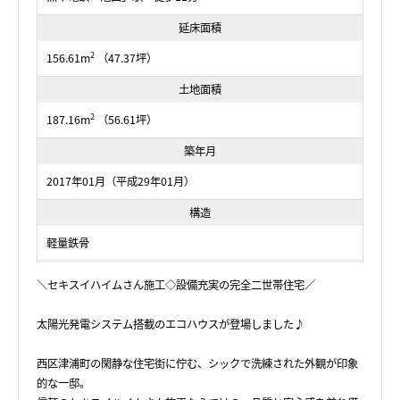
延床面積
2
156.61m
（47.37坪）
土地面積
2
187.16m
（56.61坪）
築年月
2017年01月（平成29年01月）
構造
軽量鉄骨
＼セキスイハイムさん施工◇設備充実の完全二世帯住宅／
太陽光発電システム搭載のエコハウスが登場しました♪
西区津浦町の閑静な住宅街に佇む、シックで洗練された外観が印象
的な一邸。