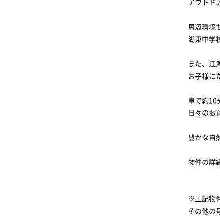
アウトド
周辺環境
湖東中学
また、江
お子様に
車で約1
日々のお
豊かな自
物件の詳
※上記物件
その他の