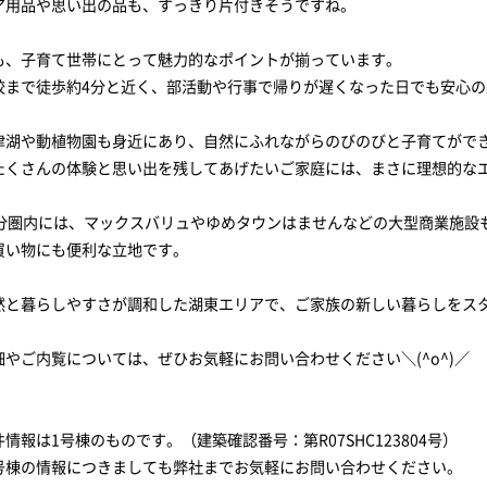
ア用品や思い出の品も、すっきり片付きそうですね。
も、子育て世帯にとって魅力的なポイントが揃っています。
校まで徒歩約4分と近く、部活動や行事で帰りが遅くなった日でも安心の
津湖や動植物園も身近にあり、自然にふれながらのびのびと子育てがで
たくさんの体験と思い出を残してあげたいご家庭には、まさに理想的な
0分圏内には、マックスバリュやゆめタウンはませんなどの大型商業施設
買い物にも便利な立地です。
然と暮らしやすさが調和した湖東エリアで、ご家族の新しい暮らしをス
細やご内覧については、ぜひお気軽にお問い合わせください＼(^o^)／
情報は1号棟のものです。（建築確認番号：第R07SHC123804号）
号棟の情報につきましても弊社までお気軽にお問い合わせください。