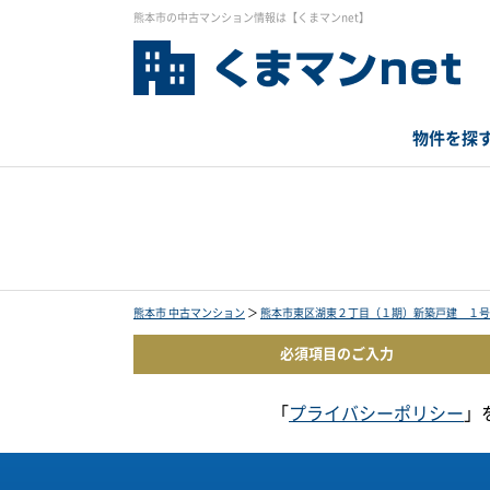
熊本市の中古マンション情報は【くまマンnet】
物件を探
熊本市 中古マンション
＞
熊本市東区湖東２丁目（１期）新築戸建 １号
必須項目の
ご入力
「
プライバシーポリシー
」