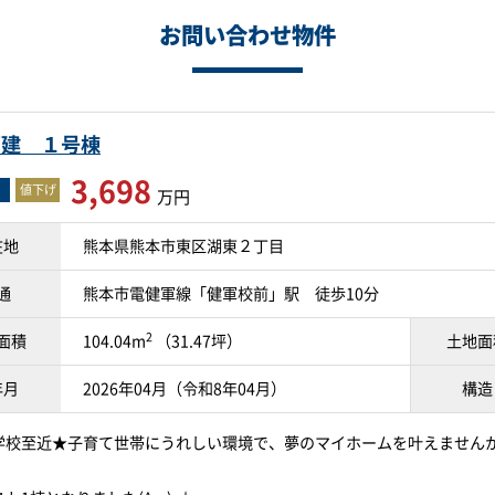
お問い合わせ物件
戸建 １号棟
3,698
値下げ
万円
在地
熊本県熊本市東区湖東２丁目
通
熊本市電健軍線「健軍校前」駅 徒歩10分
2
面積
104.04m
（31.47坪）
土地面
年月
2026年04月（令和8年04月）
構造
学校至近★子育て世帯にうれしい環境で、夢のマイホームを叶えません