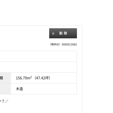
削除
〔物件ID〕 0000013982
2
積
156.79m
（47.42坪）
木造
か？／