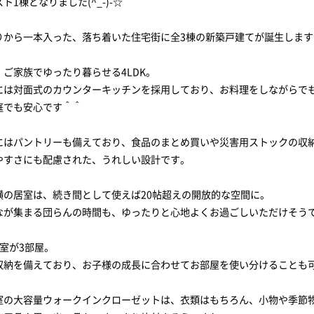
ト1棟となりました(^_-)-☆
りから一本入った、落ち着いた住宅街に全3棟の新築戸建てが誕生します
、ご家族でゆったり暮らせる4LDK。
には対面式のカウンターキッチンを採用しており、お料理をしながらで
庭でも安心です＾＾
にはパントリーも備えており、食品のまとめ買いや災害用ストックの収
やすさにも配慮された、うれしい設計です。
横の居室は、続き間として使えば20帖超えの開放的な空間に。
なが集まる団らんの時間も、ゆったりと心地よくお過ごしいただけそう
室が3部屋。
収納を備えており、お子様の成長に合わせてお部屋を使い分けることも
室の大容量ウォークインクローゼットは、衣類はもちろん、小物や季節