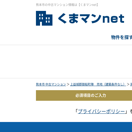
熊本市の中古マンション情報は【くまマンnet】
物件を探
熊本市 中古マンション
＞
上益城郡御船町陣 売地（建築条件なし）
＞
必須項目の
ご入力
「
プライバシーポリシー
」