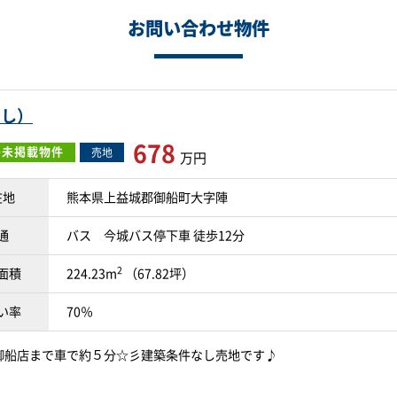
お問い合わせ物件
なし）
678
O未掲載物件
売地
万円
在地
熊本県上益城郡御船町大字陣
通
バス 今城バス停下車 徒歩12分
2
面積
224.23m
（67.82坪）
い率
70％
御船店まで車で約５分☆彡建築条件なし売地です♪