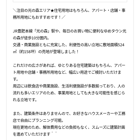
＼注目の光の森エリア★住宅用地はもちろん、アパート・店舗・事
務所用地にもおすすめです！／
JR豊肥本線「光の森」駅や、毎日のお買い物に便利なゆめタウン光
の森が徒歩10分圏内。
交通・商業施設ともに充実した、利便性の高い立地に敷地面積524
㎡（約158坪）の売地が登場しました！
これだけの広さがあれば、ゆとりある住宅建築はもちろん、アパー
ト用地や店舗・事務所用地など、幅広い用途でご検討いただけま
す。
周辺には飲食店や商業施設、生活利便施設が多数揃っており、人の
流れも多いエリアのため、事業用地としても大きな可能性を感じら
れる立地です。
また、建築条件はありませんので、お好きなハウスメーカーや工務
店で自由にプランニング可能。
現在更地のため、解体費用などの負担もなく、スムーズに建築計画
を進めていただけます＾＾