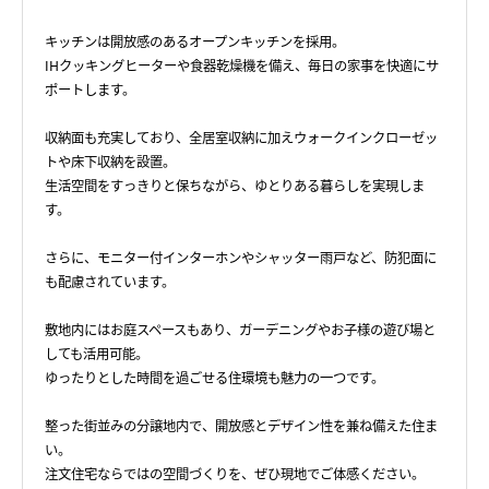
キッチンは開放感のあるオープンキッチンを採用。
IHクッキングヒーターや食器乾燥機を備え、毎日の家事を快適にサ
ポートします。
収納面も充実しており、全居室収納に加えウォークインクローゼッ
トや床下収納を設置。
生活空間をすっきりと保ちながら、ゆとりある暮らしを実現しま
す。
さらに、モニター付インターホンやシャッター雨戸など、防犯面に
も配慮されています。
敷地内にはお庭スペースもあり、ガーデニングやお子様の遊び場と
しても活用可能。
ゆったりとした時間を過ごせる住環境も魅力の一つです。
整った街並みの分譲地内で、開放感とデザイン性を兼ね備えた住ま
い。
注文住宅ならではの空間づくりを、ぜひ現地でご体感ください。