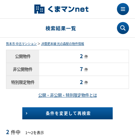
検索結果一覧
熊本市 中古マンション
＞
JR豊肥本線 光の森駅の物件情報
2
公開物件
件
7
非公開物件
件
2
特別限定物件
件
公開・非公開・特別限定物件とは
条件を変更して再検索
2
件中
1～2を表示