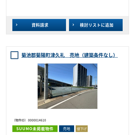
資料請求
検討リスト
に追加
菊池郡菊陽町津久礼 売地（建築条件なし）
〔物件ID〕 0000014610
SUUMO未掲載物件
売地
値下げ