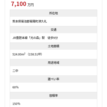
7,100
万円
所在地
熊本県菊池郡菊陽町津久礼
交通
JR豊肥本線「光の森」駅 徒歩9分
土地面積
2
524.00m
（158.51坪）
用途地域
二中
建ぺい率
60％
容積率
150％