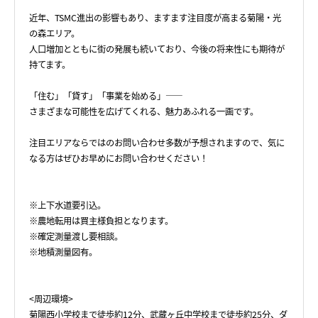
近年、TSMC進出の影響もあり、ますます注目度が高まる菊陽・光
の森エリア。
人口増加とともに街の発展も続いており、今後の将来性にも期待が
持てます。
「住む」「貸す」「事業を始める」――
さまざまな可能性を広げてくれる、魅力あふれる一画です。
注目エリアならではのお問い合わせ多数が予想されますので、気に
なる方はぜひお早めにお問い合わせください！
※上下水道要引込。
※農地転用は買主様負担となります。
※確定測量渡し要相談。
※地積測量図有。
<周辺環境>
菊陽西小学校まで徒歩約12分、武蔵ヶ丘中学校まで徒歩約25分、ダ