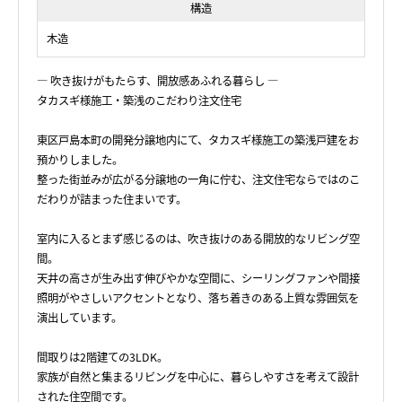
構造
木造
― 吹き抜けがもたらす、開放感あふれる暮らし ―
タカスギ様施工・築浅のこだわり注文住宅
東区戸島本町の開発分譲地内にて、タカスギ様施工の築浅戸建をお
預かりしました。
整った街並みが広がる分譲地の一角に佇む、注文住宅ならではのこ
だわりが詰まった住まいです。
室内に入るとまず感じるのは、吹き抜けのある開放的なリビング空
間。
天井の高さが生み出す伸びやかな空間に、シーリングファンや間接
照明がやさしいアクセントとなり、落ち着きのある上質な雰囲気を
演出しています。
間取りは2階建ての3LDK。
家族が自然と集まるリビングを中心に、暮らしやすさを考えて設計
された住空間です。