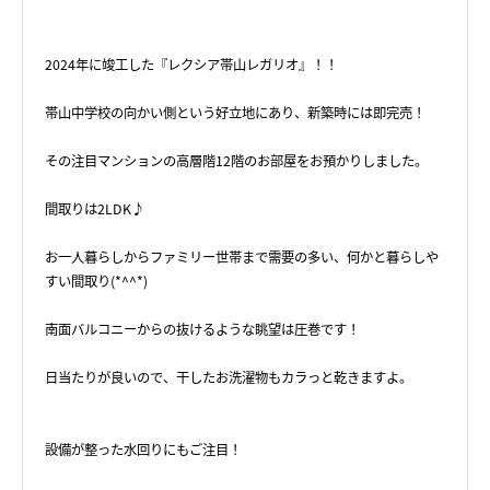
2024年に竣工した『レクシア帯山レガリオ』！！
帯山中学校の向かい側という好立地にあり、新築時には即完売！
その注目マンションの高層階12階のお部屋をお預かりしました。
間取りは2LDK♪
お一人暮らしからファミリー世帯まで需要の多い、何かと暮らしや
すい間取り(*^^*)
南面バルコニーからの抜けるような眺望は圧巻です！
日当たりが良いので、干したお洗濯物もカラっと乾きますよ。
設備が整った水回りにもご注目！