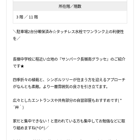
所在階／階数
3 階 ／ 11 階
＼駐車場2台分確保済み☆タッチレス水栓でワンランク上の利便性
を／
長嶺中学校に程近い立地の『サンパーク長嶺南グラッセ』のご紹介
です★
四季折々の植栽と、シンボルツリーが住まう方を迎えるアプローチ
がなんとも素敵。より一層雰囲気の良さを引き立てます。
広々としたエントランスや共有部分の自習部屋もおすすめです( *
´艸｀)
家だと集中できない！と思われている方も集中してお勉強などに取
り組めますね(^O^)／