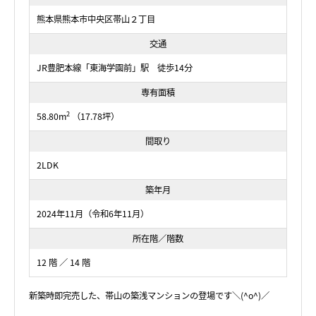
熊本県熊本市中央区帯山２丁目
交通
JR豊肥本線「東海学園前」駅 徒歩14分
専有面積
2
58.80m
（17.78坪）
間取り
2LDK
築年月
2024年11月（令和6年11月）
所在階／階数
12 階 ／ 14 階
新築時即完売した、帯山の築浅マンションの登場です＼(^o^)／