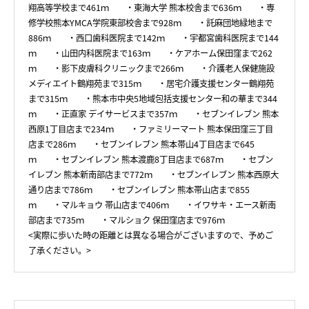
翔高等学校まで461ｍ ・東海大学 熊本校舎まで636ｍ ・専
修学校熊本YMCA学院東部校舎まで928ｍ ・託麻団地緑地まで
886ｍ ・西口歯科医院まで142ｍ ・宇都宮歯科医院まで144
ｍ ・山田内科医院まで163ｍ ・ケアホーム保田窪まで262
ｍ ・影下皮膚科クリニックまで266ｍ ・介護老人保健施設
メディエイト鶴翔苑まで315ｍ ・居宅介護支援センター鶴翔苑
まで315ｍ ・熊本市中央5地域包括支援センター和の華まで344
ｍ ・正直家 デイサービスまで357ｍ ・セブンイレブン 熊本
西原1丁目店まで234ｍ ・ファミリーマート 熊本保田窪三丁目
店まで286ｍ ・セブンイレブン 熊本帯山4丁目店まで645
ｍ ・セブンイレブン 熊本渡鹿8丁目店まで687ｍ ・セブン
イレブン 熊本新南部店まで772ｍ ・セブンイレブン 熊本西原大
通り店まで786ｍ ・セブンイレブン 熊本帯山店まで855
ｍ ・マルキョウ 帯山店まで406ｍ ・イワサキ・エース新南
部店まで735ｍ ・マルショク 保田窪店まで976ｍ
<実際に歩いた時の距離とは異なる場合がございますので、予めご
了承ください。>