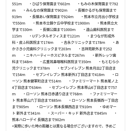
551ｍ ・ひばり保育園まで602ｍ ・もみの木保育園まで792
ｍ ・みんなの保育園まで902ｍ ・長嶺かるがも保育園まで
919ｍ ・長嶺あい保育園まで924ｍ ・熊本市立月出小学校ま
で550ｍ ・熊本市立錦ケ丘中学校まで1900ｍ ・熊本県立大
学まで330ｍ ・長嶺公園まで1000ｍ ・遠山歯科医院まで
115ｍ ・Uデンタルオフィスまで121ｍ ・まつなが形成外
科・皮ふ科医院まで174ｍ ・吉永クリニックまで178ｍ ・あ
かさき小児歯科クリニックまで203ｍ ・吉祥苑新外まで252
ｍ ・ニキハーティーホスピタルまで267ｍ ・新外レッツ歯
科まで348ｍ ・広重耳鼻咽喉科医院まで350ｍ ・もとむら小
児クリニックまで378ｍ ・セブンイレブン 熊本月出2丁目店ま
で154ｍ ・セブンイレブン 熊本新外3丁目店まで418ｍ ・ロ
ーソン 熊本健軍町店まで514ｍ ・ファミリーマート 熊本尾ノ上
4丁目店まで634ｍ ・セブンイレブン 熊本帯山6丁目店まで757
ｍ ・ローソン 熊本日赤通り店まで768ｍ ・ファミリーマー
ト 熊本帯山六丁目店まで885ｍ ・ローソン 熊本長嶺西一丁目店
まで905ｍ ・ローソン 熊本長嶺西店まで910ｍ ・ゆめマー
ト 新外まで341ｍ ・スーパー・キッド 新外店まで845ｍ ・
熊本ハローデイ 長嶺店まで902ｍ
<実際に歩いた時の距離とは異なる場合がございますので、予めご