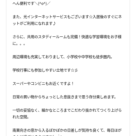
へん便利です＼(^o^)／
また、光インターネットサービスもございます☆入居後のすぐにネ
ットがご利用になれます♪
さらに、共用のスタディールームも完備！快適な学習環境をお子様
に。。。
周辺環境も充実しておりまして、小学校や中学校も徒歩圏内。
学校行事にも参加しやすい立地です☆彡
スーパーやコンビニもお近くですよ！
日常の買い物からちょっとした息抜きまで思う存分楽しめます。
一切の妥協なく、細かなところまでこだわり抜かれてつくり上げら
れた空間。
南東向きの窓から入るぽかぽかの日差しが気持ち良くて、毎日ほが