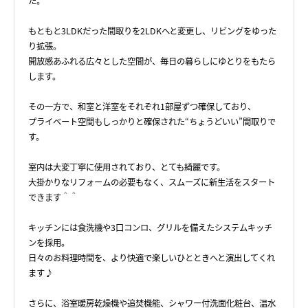
た。
もともと3LDKだった間取りを2LDKへと変更し、リビングをゆった
り拡張。
開放感あふれる広々とした空間が、毎日の暮らしにゆとりをもたら
します。
その一方で、和室と洋室をそれぞれ1部屋ずつ確保しており、
プライベート空間もしっかりと確保された“ちょうどいい”間取りで
す。
室内は大変丁寧に使用されており、とても綺麗です。
大掛かりなリフォームの必要もなく、スムーズに新生活をスタート
できます＾＾
キッチンには食洗機や3口コンロ、グリルを備えたシステムキッチ
ンを採用。
日々のお料理時間を、より快適で楽しいひとときへと演出してくれ
ます♪
さらに、浴室暖房乾燥機や追焚機能、シャワー付洗面化粧台、温水