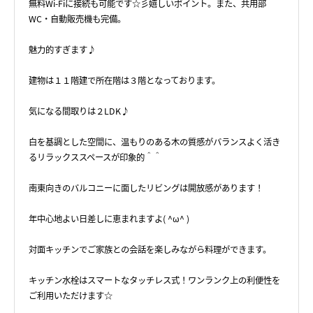
無料Wi-Fiに接続も可能です☆彡嬉しいポイント。また、共用部
WC・自動販売機も完備。
魅力的すぎます♪
建物は１１階建で所在階は３階となっております。
気になる間取りは２LDK♪
白を基調とした空間に、温もりのある木の質感がバランスよく活き
るリラックススペースが印象的＾＾
南東向きのバルコニーに面したリビングは開放感があります！
年中心地よい日差しに恵まれますよ( ^ω^ )
対面キッチンでご家族との会話を楽しみながら料理ができます。
キッチン水栓はスマートなタッチレス式！ワンランク上の利便性を
ご利用いただけます☆