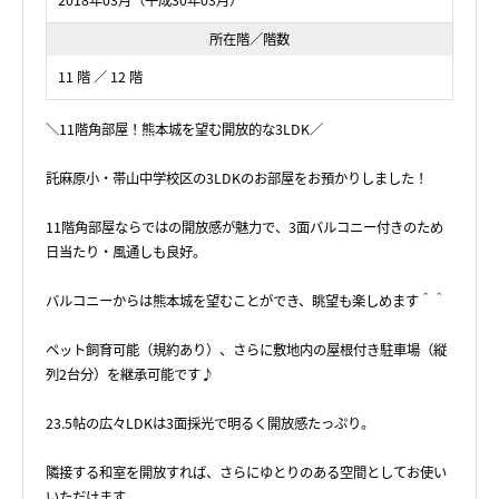
2018年03月（平成30年03月）
所在階／階数
11 階 ／ 12 階
＼11階角部屋！熊本城を望む開放的な3LDK／
託麻原小・帯山中学校区の3LDKのお部屋をお預かりしました！
11階角部屋ならではの開放感が魅力で、3面バルコニー付きのため
日当たり・風通しも良好。
バルコニーからは熊本城を望むことができ、眺望も楽しめます＾＾
ペット飼育可能（規約あり）、さらに敷地内の屋根付き駐車場（縦
列2台分）を継承可能です♪
23.5帖の広々LDKは3面採光で明るく開放感たっぷり。
隣接する和室を開放すれば、さらにゆとりのある空間としてお使い
いただけます。