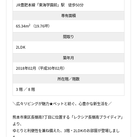
JR豊肥本線「東海学園前」駅 徒歩50分
専有面積
2
65.34m
（19.76坪）
間取り
2LDK
築年月
2018年02月（平成30年02月）
所在階／階数
3 階 ／ 8 階
＼広々リビングが魅力★ペットと紡ぐ、心豊かな新生活を／
熊本市東区長嶺南7丁目に位置する「レクシア長嶺南ブライディア」
より、
ゆとりと利便性を兼ね備えた、3階・2LDKのお部屋が登場しまし