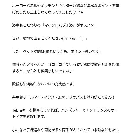
ホーローパネルやキッチンカウンター収納など素敵なポイントを挙
げだしたら止まらなくなってきました(;^_^A
浴室もこだわりの『マイクロバブル浴』がオススメ！
ぜひ、現地で語らせてください(m´・ω・｀)m
また、ペットが飼育OKという点も、ポイント高いです。
猫ちゃん犬ちゃんが、ゴロゴロしている姿や窓際で微睡む姿を想像
すると、なんとも微笑ましいですね♪
設備も築浅物件ならではの充実感です。
共用部オールマイティシステムのテブラパスも魅力がたくさん！
Tebraキーを携帯していれば、ハンズフリーでエントランスのオー
トドアを解錠します。
小さなお子様連れや荷物が多く両手がふさがっている時などもたい