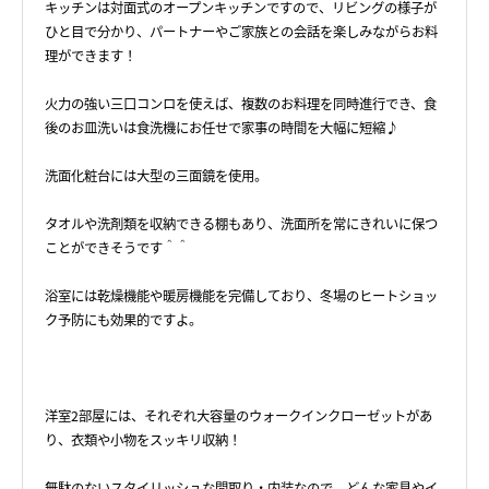
キッチンは対面式のオープンキッチンですので、リビングの様子が
ひと目で分かり、パートナーやご家族との会話を楽しみながらお料
理ができます！
火力の強い三口コンロを使えば、複数のお料理を同時進行でき、食
後のお皿洗いは食洗機にお任せで家事の時間を大幅に短縮♪
洗面化粧台には大型の三面鏡を使用。
タオルや洗剤類を収納できる棚もあり、洗面所を常にきれいに保つ
ことができそうです＾＾
浴室には乾燥機能や暖房機能を完備しており、冬場のヒートショッ
ク予防にも効果的ですよ。
洋室2部屋には、それぞれ大容量のウォークインクローゼットがあ
り、衣類や小物をスッキリ収納！
無駄のないスタイリッシュな間取り・内装なので、どんな家具やイ