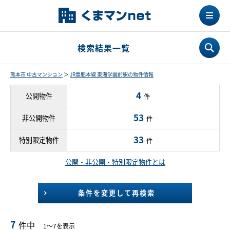
検索結果一覧
熊本市 中古マンション
＞
JR豊肥本線 東海学園前駅の物件情報
4
公開物件
件
53
非公開物件
件
33
特別限定物件
件
公開・非公開・特別限定物件とは
条件を変更して再検索
7
件中
1～7を表示