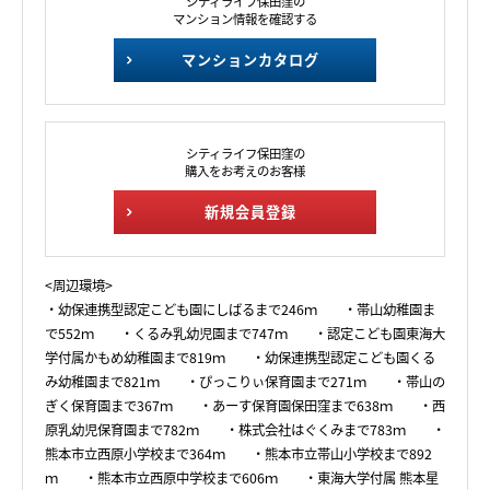
シティライフ保田窪の
マンション情報を確認する
マンションカタログ
シティライフ保田窪の
購入をお考えのお客様
新規会員登録
<周辺環境>
・幼保連携型認定こども園にしばるまで246ｍ ・帯山幼稚園ま
で552ｍ ・くるみ乳幼児園まで747ｍ ・認定こども園東海大
学付属かもめ幼稚園まで819ｍ ・幼保連携型認定こども園くる
み幼稚園まで821ｍ ・ぴっこりぃ保育園まで271ｍ ・帯山の
ぎく保育園まで367ｍ ・あーす保育園保田窪まで638ｍ ・西
原乳幼児保育園まで782ｍ ・株式会社はぐくみまで783ｍ ・
熊本市立西原小学校まで364ｍ ・熊本市立帯山小学校まで892
ｍ ・熊本市立西原中学校まで606ｍ ・東海大学付属 熊本星