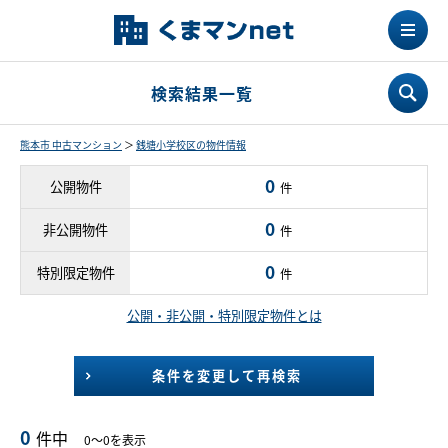
検索結果一覧
熊本市 中古マンション
＞
銭塘小学校区の物件情報
0
公開物件
件
0
非公開物件
件
0
特別限定物件
件
公開・非公開・特別限定物件とは
条件を変更して再検索
0
件中
0～0を表示