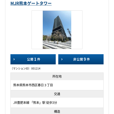
MJR熊本ゲートタワー
1
9
公開
件
非公開
件
〔マンションID〕 001214
所在地
熊本県熊本市西区春日３丁目
交通
JR豊肥本線 「熊本」駅 徒歩3分
構造