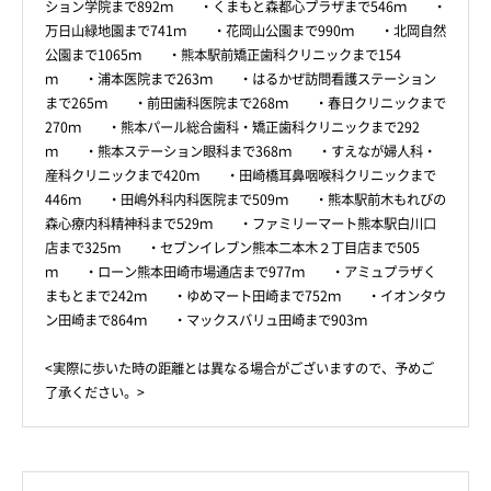
ション学院まで892ｍ ・くまもと森都心プラザまで546ｍ ・
万日山緑地園まで741ｍ ・花岡山公園まで990ｍ ・北岡自然
公園まで1065ｍ ・熊本駅前矯正歯科クリニックまで154
ｍ ・浦本医院まで263ｍ ・はるかぜ訪問看護ステーション
まで265ｍ ・前田歯科医院まで268ｍ ・春日クリニックまで
270ｍ ・熊本パール総合歯科・矯正歯科クリニックまで292
ｍ ・熊本ステーション眼科まで368ｍ ・すえなが婦人科・
産科クリニックまで420ｍ ・田崎橋耳鼻咽喉科クリニックまで
446ｍ ・田嶋外科内科医院まで509ｍ ・熊本駅前木もれびの
森心療内科精神科まで529ｍ ・ファミリーマート熊本駅白川口
店まで325ｍ ・セブンイレブン熊本二本木２丁目店まで505
ｍ ・ローン熊本田崎市場通店まで977ｍ ・アミュプラザく
まもとまで242ｍ ・ゆめマート田崎まで752ｍ ・イオンタウ
ン田崎まで864ｍ ・マックスバリュ田崎まで903ｍ
<実際に歩いた時の距離とは異なる場合がございますので、予めご
了承ください。>