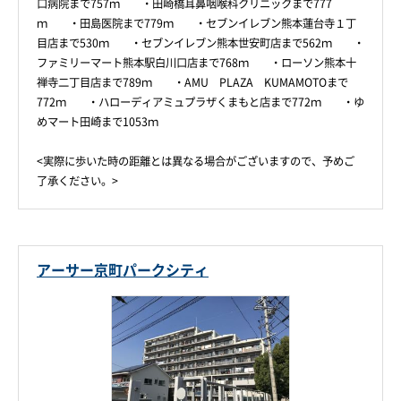
口病院まで757ｍ ・田崎橋耳鼻咽喉科クリニックまで777
ｍ ・田島医院まで779ｍ ・セブンイレブン熊本蓮台寺１丁
目店まで530ｍ ・セブンイレブン熊本世安町店まで562ｍ ・
ファミリーマート熊本駅白川口店まで768ｍ ・ローソン熊本十
禅寺二丁目店まで789ｍ ・AMU PLAZA KUMAMOTOまで
772ｍ ・ハローディアミュプラザくまもと店まで772ｍ ・ゆ
めマート田崎まで1053ｍ
<実際に歩いた時の距離とは異なる場合がございますので、予めご
了承ください。>
アーサー京町パークシティ