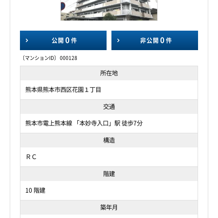
0
0
公開
件
非公開
件
〔マンションID〕 000128
所在地
熊本県熊本市西区花園１丁目
交通
熊本市電上熊本線 「本妙寺入口」駅 徒歩7分
構造
ＲＣ
階建
10 階建
築年月