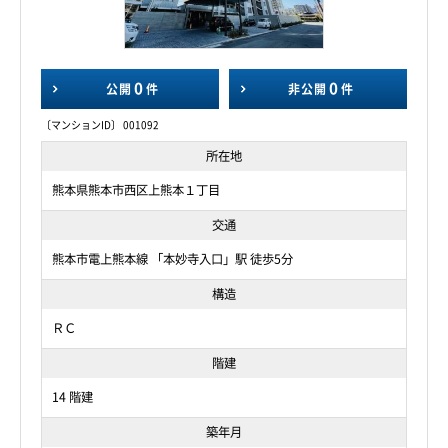
0
0
公開
件
非公開
件
〔マンションID〕 001092
所在地
熊本県熊本市西区上熊本１丁目
交通
熊本市電上熊本線 「本妙寺入口」駅 徒歩5分
構造
ＲＣ
階建
14 階建
築年月