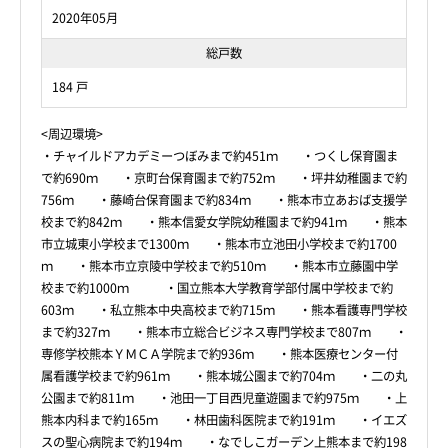
2020年05月
総戸数
184 戸
<周辺環境>
・チャイルドアカデミーつぼみまで約451ｍ ・つくし保育園ま
で約690ｍ ・京町台保育園まで約752ｍ ・坪井幼稚園まで約
756ｍ ・藤崎台保育園まで約834ｍ ・熊本市立あおば支援学
校まで約842ｍ ・熊本信愛女学院幼稚園まで約941ｍ ・熊本
市立城東小学校まで1300ｍ ・熊本市立池田小学校まで約1700
ｍ ・熊本市立京陵中学校まで約510ｍ ・熊本市立藤園中学
校まで約1000ｍ ・国立熊本大学教育学部付属中学校まで約
603ｍ ・私立熊本中央高校まで約715ｍ ・熊本看護専門学校
まで約327ｍ ・熊本市立総合ビジネス専門学校まで807ｍ ・
専修学校熊本ＹＭＣＡ学院まで約936ｍ ・熊本医療センター付
属看護学校まで約961ｍ ・熊本城公園まで約704ｍ ・二の丸
公園まで約811ｍ ・池田一丁目西児童遊園まで約975ｍ ・上
熊本内科まで約165ｍ ・林田歯科医院まで約191ｍ ・イエズ
スの聖心病院まで約194ｍ ・なでしこガーデン上熊本まで約198