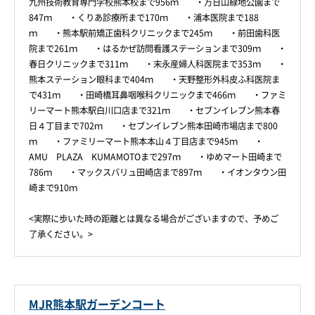
九州技術教育専門学校熊本校まで956ｍ ・万日山緑地公園まで
847ｍ ・くりあ診療所まで170ｍ ・浦本医院まで188
ｍ ・熊本駅前矯正歯科クリニックまで245ｍ ・前田歯科医
院まで261ｍ ・はるかぜ訪問看護ステーションまで309ｍ ・
春日クリニックまで311ｍ ・末永産婦人科医院まで353ｍ ・
熊本ステーション眼科まで404ｍ ・天野整形外科皮ふ科医院ま
で431ｍ ・田崎橋耳鼻咽喉科クリニックまで466ｍ ・ファミ
リーマート熊本駅白川口店まで321ｍ ・セブンイレブン熊本春
日４丁目まで702ｍ ・セブンイレブン熊本田崎市場店まで800
ｍ ・ファミリーマート熊本本山４丁目店まで945ｍ ・
AMU PLAZA KUMAMOTOまで297ｍ ・ゆめマート田崎まで
786ｍ ・マックスバリュ田崎店まで897ｍ ・イオンタウン田
崎まで910ｍ
<実際に歩いた時の距離とは異なる場合がございますので、予めご
了承ください。>
MJR熊本駅ガーデンコート