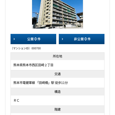
0
0
公開
件
非公開
件
〔マンションID〕 000700
所在地
熊本県熊本市西区田崎２丁目
交通
熊本市電健軍線 「田崎橋」駅 徒歩11分
構造
ＲＣ
階建