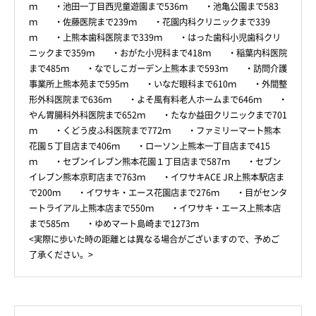
ｍ ・池田一丁目西児童遊園まで536ｍ ・池亀公園まで583
ｍ ・佐藤医院まで239ｍ ・花園内科クリニックまで339
ｍ ・上熊本歯科医院まで339ｍ ・はった歯科小児歯科クリ
ニックまで359ｍ ・おがた小児科まで418ｍ ・稲葉内科医院
まで485ｍ ・なでしこガーデン上熊本まで593ｍ ・訪問介護
事業所上熊本苑まで595ｍ ・いなだ眼科まで610ｍ ・外間整
形外科医院まで636ｍ ・よそ風有料老人ホームまで646ｍ ・
やん胃腸科外科医院まで652ｍ ・たなか益田クリニックまで701
ｍ ・くどう皮ふ科医院まで772ｍ ・ファミリーマート熊本
花園５丁目店まで406ｍ ・ローソン上熊本一丁目店まで415
ｍ ・セブンイレブン熊本花園１丁目店まで587ｍ ・セブン
イレブン熊本京町店まで763ｍ ・イワサキACE JR上熊本駅店ま
で200ｍ ・イワサキ・エース花園店まで276ｍ ・目がセンタ
ートライアル上熊本店まで550ｍ ・イワサキ・エース上熊本店
まで585ｍ ・ゆめマート島崎まで1273ｍ
<実際に歩いた時の距離とは異なる場合がございますので、予めご
了承ください。>