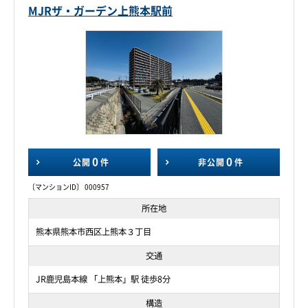
MJRザ・ガーデン上熊本駅前
0
0
公開
件
非公開
件
〔マンションID〕 000957
所在地
熊本県熊本市西区上熊本３丁目
交通
JR鹿児島本線 「上熊本」駅 徒歩8分
構造