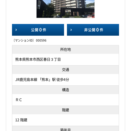
0
0
公開
件
非公開
件
〔マンションID〕 000596
所在地
熊本県熊本市西区春日３丁目
交通
JR鹿児島本線 「熊本」駅 徒歩4分
構造
ＲＣ
階建
12 階建
築年月