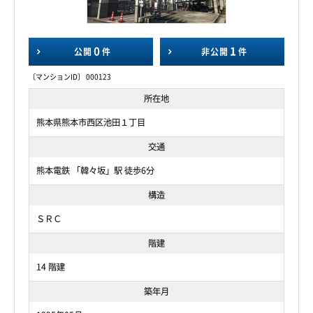
0
1
公開
件
非公開
件
〔マンションID〕 000123
所在地
熊本県熊本市西区池田１丁目
交通
熊本電鉄 「韓々坂」駅 徒歩6分
構造
ＳＲＣ
階建
14 階建
築年月