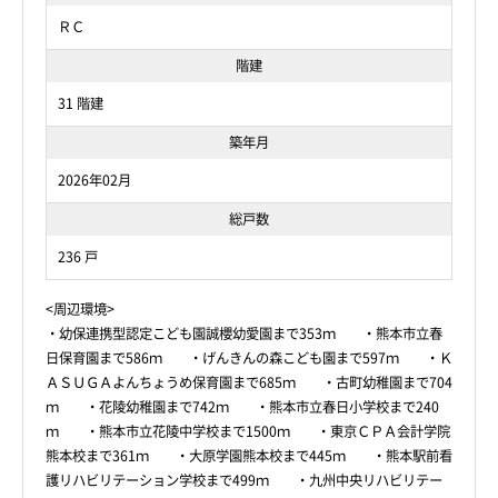
ＲＣ
階建
31 階建
築年月
2026年02月
総戸数
236 戸
<周辺環境>
・幼保連携型認定こども園誠櫻幼愛園まで353ｍ ・熊本市立春
日保育園まで586ｍ ・げんきんの森こども園まで597ｍ ・Ｋ
ＡＳＵＧＡよんちょうめ保育園まで685ｍ ・古町幼稚園まで704
ｍ ・花陵幼稚園まで742ｍ ・熊本市立春日小学校まで240
ｍ ・熊本市立花陵中学校まで1500ｍ ・東京ＣＰＡ会計学院
熊本校まで361ｍ ・大原学園熊本校まで445ｍ ・熊本駅前看
護リハビリテーション学校まで499ｍ ・九州中央リハビリテー