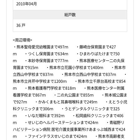
2010年04月
総戸数
36 戸
<周辺環境>
・熊本聖母愛児幼稚園まで497ｍ ・藤崎台保育園まで427
ｍ ・つくし保育園まで634ｍ ・ひまわりばたけまで750
ｍ ・本妙寺保育園まで777ｍ ・熊本医療センター二の丸保
育園まで915ｍ ・熊本市立花園小学校まで1400ｍ ・熊本市
立西山中学校まで837ｍ ・熊本市立西山中学校まで837ｍ ・
熊本市立井芹中学校まで1200ｍ ・熊本市立千原台高校まで854
ｍ ・熊本看護専門学校まで818ｍ ・熊本医療センター附属
看護学校まで867ｍ ・二の丸公園まで855ｍ ・熊本城公園ま
で927ｍ ・かみくまもと耳鼻咽喉科まで249ｍ ・えとう小児
科クリニックまで306ｍ ・うとデンタルクリニックまで325
ｍ ・いなだ眼科まで392ｍ ・松岡歯科クリニックまで406
ｍ ・せいじのヘルパーステーションまで424ｍ ・青磁野リ
ハビリテーション病院 居宅介護支援事業所けあまっぷ城西まで424
ｍ ・ファインテラスせいじのまで424ｍ ・熊本市高齢者支