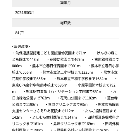
築年月
2024年03月
総戸数
84 戸
<周辺環境>
・幼保連携型認定こども園誠櫻幼愛園まで71ｍ ・げんきの森こ
ども園まで448ｍ ・花陵幼稚園まで469ｍ ・古町幼稚園まで
806ｍ ・熊本市立春日保育園まで901ｍ ・熊本市立春日小学
校まで506ｍ ・熊本市立池上小学校まで1225ｍ ・熊本市立
花陵中学校まで856ｍ ・熊本市立三和中学校まで1684ｍ ・
東京CPA会計学院熊本校まで696ｍ ・小原学園熊本校まで792
ｍ ・熊本駅前看護リハビリテーション学院まで851ｍ ・万
日山緑地公園まで763ｍ ・花岡山公園まで1182ｍ ・蓮台寺
公園まで1198ｍ ・杉野クリニックまで93ｍ ・熊本市高齢者
支援センターささえりあ花陵まで112ｍ ・たんご歯科医院まで
142ｍ ・よしむら歯科医院まで147ｍ ・田崎橋耳鼻咽喉科ク
リニックまで161ｍ ・島津クリニックまで169ｍ ・田嶋外科
内科医院まで190ｍ ・天野整形外科皮ふ科医院まで242ｍ ・