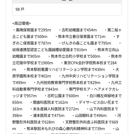
98 戸
<周辺環境>
・鳳鳴保育園まで295ｍ ・古町幼稚園まで454ｍ ・第二桜ヶ
丘こども園まで500ｍ ・熊本市立春日保育園まで71ｍ ・す
ぎのこ保育園まで787ｍ ・げんきの森こども園まで795ｍ ・
幼保連携型認定こども園誠櫻幼愛園まで816ｍ ・熊本市立向山
幼稚園まで905ｍ ・熊本市立古町小学校まで500ｍ ・熊本市
立花陵中学校まで1900ｍ ・東京CPA会計学院熊本校まで284
ｍ ・熊本駅前看護リハビリテーション学院まで430ｍ ・大
原学園熊本校まで402ｍ ・九州中央リハビリテーション学院ま
で499ｍ ・九州技術教育専門学校熊本校まで829ｍ ・九州工
科自動車専門学校まで843ｍ ・専門学校モア・ヘアメイクカレ
ッジまで957ｍ ・古町公園まで600ｍ ・白川橋左岸緑地まで
650ｍ ・関歯科医院まで162ｍ ・デイサービス白い花まで
163ｍ ・末永産婦人科医院まで272ｍ ・山下内科医院まで
398ｍ ・浦本医院まで475ｍ ・山田眼科まで496ｍ ・河
野整形外科医院まで628ｍ ・天野整形外科皮ふ科医院まで669
ｍ ・熊本駅前木もれびの森心療内科精神科まで739ｍ ・山