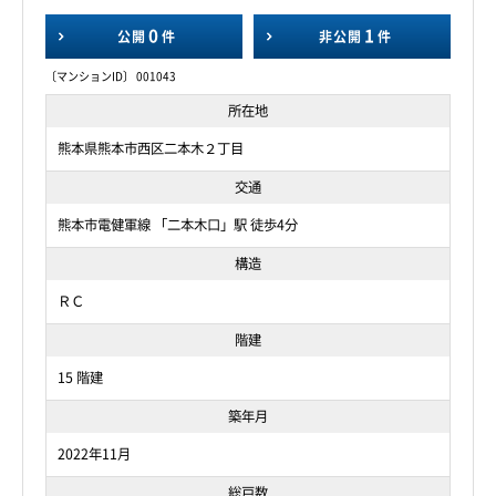
0
1
公開
件
非公開
件
〔マンションID〕 001043
所在地
熊本県熊本市西区二本木２丁目
交通
熊本市電健軍線 「二本木口」駅 徒歩4分
構造
ＲＣ
階建
15 階建
築年月
2022年11月
総戸数