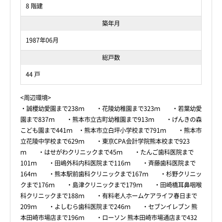
8 階建
築年月
1987年06月
総戸数
44 戸
<周辺環境>
・誠櫻幼愛園まで238ｍ ・花陵幼稚園まで323ｍ ・若葉幼愛
園まで837ｍ ・熊本市立古町幼稚園まで913ｍ ・げんきの森
こども園まで441ｍ ・熊本市立白坪小学校まで791ｍ ・熊本市
立花陵中学校まで629ｍ ・東京CPA会計学院熊本校まで923
ｍ ・はせがわクリニックまで45ｍ ・たんご歯科医院まで
101ｍ ・田嶋外科内科医院まで116ｍ ・斉藤歯科医院まで
164ｍ ・熊本駅前歯科クリニックまで167ｍ ・杉野クリニッ
クまで176ｍ ・島津クリニックまで179ｍ ・田崎橋耳鼻咽喉
科クリニックまで188ｍ ・有料老人ホームケアライフ春日まで
209ｍ ・よしむら歯科医院まで246ｍ ・セブンイレブン 熊
本田崎市場店まで196ｍ ・ローソン 熊本田崎市場通店まで432