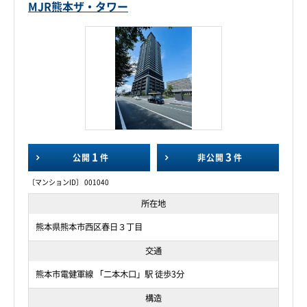
MJR熊本ザ・タワー
1
3
公開
件
非公開
件
〔マンションID〕 001040
所在地
熊本県熊本市西区春日３丁目
交通
熊本市電健軍線 「二本木口」駅 徒歩3分
構造