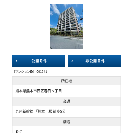
0
0
公開
件
非公開
件
〔マンションID〕 001041
所在地
熊本県熊本市西区春日５丁目
交通
九州新幹線 「熊本」駅 徒歩5分
構造
ＲＣ