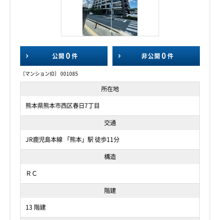
0
0
公開
件
非公開
件
〔マンションID〕 001085
所在地
熊本県熊本市西区春日7丁目
交通
JR鹿児島本線 「熊本」駅 徒歩11分
構造
ＲＣ
階建
13 階建