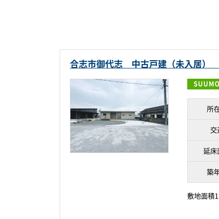
合志市御代志 中古戸建（未入居）
SUUM
所
交
延床
築
敷地面積1