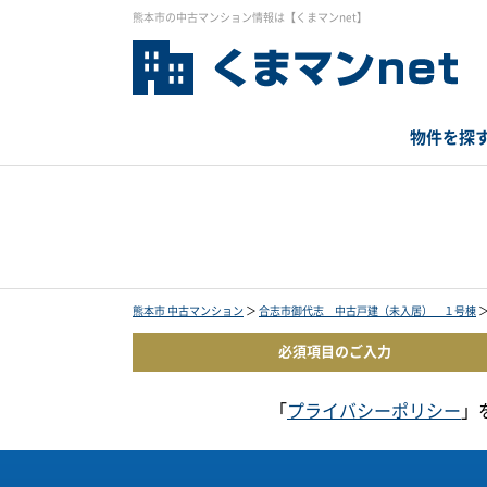
熊本市の中古マンション情報は【くまマンnet】
物件を探
熊本市 中古マンション
＞
合志市御代志 中古戸建（未入居） １号棟
必須項目の
ご入力
「
プライバシーポリシー
」