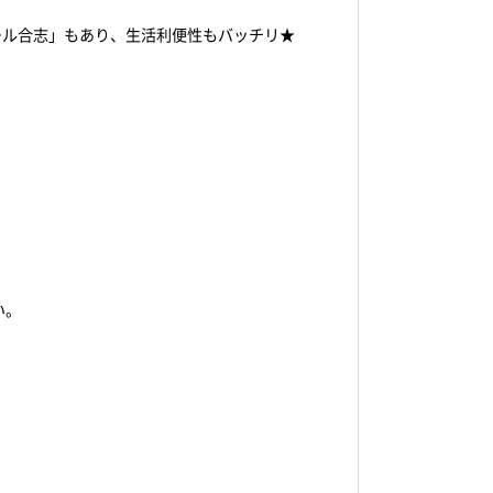
ール合志」もあり、生活利便性もバッチリ★
。
い。