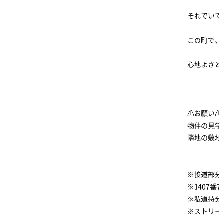
それでい
この町で
心地よさ
⚠️お願い⚠
物件の見
隣地の敷
※接道部
※1407
※私道持分
※ストリ