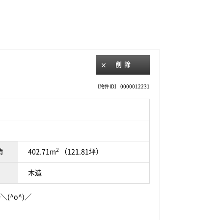
削除
〔物件ID〕 0000012231
2
積
402.71m
（121.81坪）
木造
^o^)／