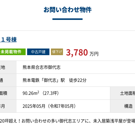
お問い合わせ物件
 １号棟
3,780
O未掲載物件
中古戸建
値下げ
万円
在地
熊本県合志市御代志
通
熊本電鉄「御代志」駅 徒歩22分
2
面積
90.26m
（27.3坪）
土地面
年月
2025年05月（令和7年05月）
構造
20坪超え！お問い合わせの多い御代志エリアに、未入居築浅平屋が登場＼(