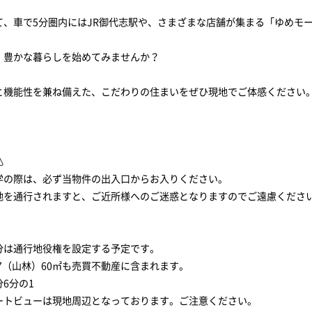
て、車で5分圏内にはJR御代志駅や、さまざまな店舗が集まる「ゆめモ
、豊かな暮らしを始めてみませんか？
と機能性を兼ね備えた、こだわりの住まいをぜひ現地でご体感ください
️
学の際は、必ず当物件の出入口からお入りください。
地を通行されますと、ご近所様へのご迷惑となりますのでご遠慮くださ
分は通行地役権を設定する予定です。
番7（山林）60㎡も売買不動産に含まれます。
6分の1
ートビューは現地周辺となっております。ご注意ください。