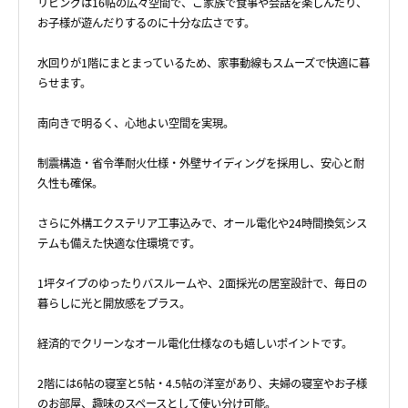
リビングは16帖の広々空間で、ご家族で食事や会話を楽しんだり、
お子様が遊んだりするのに十分な広さです。
水回りが1階にまとまっているため、家事動線もスムーズで快適に暮
らせます。
南向きで明るく、心地よい空間を実現。
制震構造・省令準耐火仕様・外壁サイディングを採用し、安心と耐
久性も確保。
さらに外構エクステリア工事込みで、オール電化や24時間換気シス
テムも備えた快適な住環境です。
1坪タイプのゆったりバスルームや、2面採光の居室設計で、毎日の
暮らしに光と開放感をプラス。
経済的でクリーンなオール電化仕様なのも嬉しいポイントです。
2階には6帖の寝室と5帖・4.5帖の洋室があり、夫婦の寝室やお子様
のお部屋、趣味のスペースとして使い分け可能。