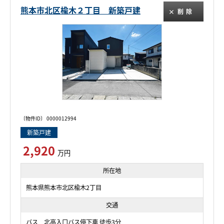
熊本市北区楡木２丁目 新築戸建
削除
〔物件ID〕 0000012994
新築戸建
2,920
万円
所在地
熊本県熊本市北区楡木2丁目
交通
バス 北高入口バス停下車 徒歩3分