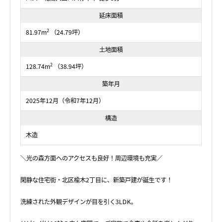
延床面積
2
81.97m
（24.79坪）
土地面積
2
128.74m
（38.94坪）
築年月
2025年12月（令和7年12月）
構造
木造
＼光の森方面へのアクセスも良好！周辺環境も充実／
閑静な住宅街・北区楡木2丁目に、新築戸建が誕生です！
洗練された外観デザインが目を引く3LDK。