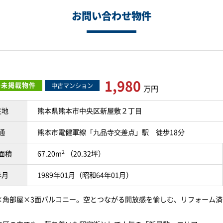
お問い合わせ物件
1,980
O未掲載物件
中古マンション
万円
在地
熊本県熊本市中央区新屋敷２丁目
通
熊本市電健軍線「九品寺交差点」駅 徒歩18分
2
面積
67.20m
（20.32坪）
年月
1989年01月（昭和64年01月）
×角部屋×3面バルコニー。空とつながる開放感を愉しむ、リフォーム済み