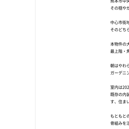
熊本市中
その穏や
中心市街
そのどち
本物件の
最上階・
朝はやわ
ガーデニ
室内は2
既存の内
す、住ま
もともと
骨組みを