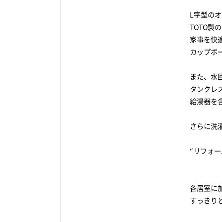
L字型の
TOTO
家事を快
カップボ
また、水
タンクレ
給湯器を
さらに洗
“リフォ
各居室に
すっきり