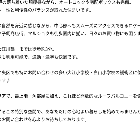
7戸の落ち着いた規模感ながら、オートロックや宅配ボックスも完備。
シー性と利便性のバランスが取れた住まいです。
の自然を身近に感じながら、中心部へもスムーズにアクセスできるロケ
や子飼商店街、マルショクも徒歩圏内に揃い、日々のお買い物にも困り
大江川鶴」までは徒歩約3分。
鉄も利用可能で、通勤・通学も快適です。
中央区でも特にお問い合わせの多い大江小学校・白山小学校の緩衝区に
です♪
リアで、最上階・角部屋に加え、これほど開放的なルーフバルコニーを
がるこの特別な空間で、あなただけの心地よい暮らしを始めてみません
のお問い合わせを心よりお待ちしております。