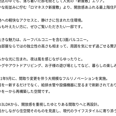
央区の中でも、落ち着いた邸宅街として人気の「新屋敷」エリア。
かな街並みに佇む「ロマネスク新屋敷」より、開放感あふれる最上階住
地への軽快なアクセスと、静けさに包まれた住環境。
らも叶えたい方に、ぜひご覧いただきたい一邸です。
大きな魅力は、ルーフバルコニーを含む3面バルコニー。
角部屋ならではの独立性の高さも相まって、周囲を気にせず過ごせる贅
らかな光に包まれ、夜は風を感じながらゆったりと。
ングやアウトドアリビング、お子様の遊び場としてなど、暮らしの楽し
021年9月に、間取り変更を伴う大規模なフルリノベーションを実施。
装を一新するだけでなく、給排水管や設備機器に至るまで刷新されてお
いを一から再構築した空間です。
の3LDKから、開放感を重視したゆとりある間取りへと再設計。
活かしながら住空間そのものを見直し、現代のライフスタイルに寄り添