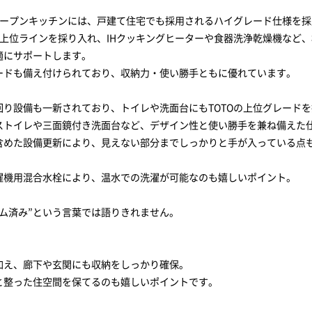
オープンキッチンには、戸建て住宅でも採用されるハイグレード仕様を採
製の上位ラインを採り入れ、IHクッキングヒーターや食器洗浄乾燥機など
適にサポートします。
ードも備え付けられており、収納力・使い勝手ともに優れています。
回り設備も一新されており、トイレや洗面台にもTOTOの上位グレード
ストイレや三面鏡付き洗面台など、デザイン性と使い勝手を兼ね備えた
含めた設備更新により、見えない部分までしっかりと手が入っている点
濯機用混合水栓により、温水での洗濯が可能なのも嬉しいポイント。
ーム済み”という言葉では語りきれません。
加え、廊下や玄関にも収納をしっかり確保。
と整った住空間を保てるのも嬉しいポイントです。