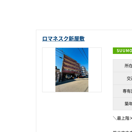
ロマネスク新屋敷
SUUM
所
交
専有
築
＼最上階