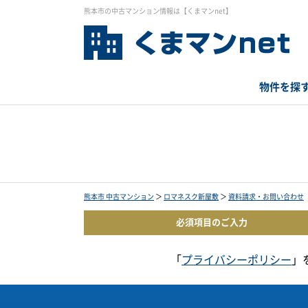
熊本市の中古マンション情報は【くまマンnet】
物件を探
熊本市 中古マンション
＞
ロマネスク新屋敷
＞
資料請求・お問い合わせ
必須項目の
ご入力
「
プライバシーポリシー
」