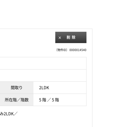
削除
〔物件ID〕 0000014540
間取り
2LDK
所在階／階数
5 階 ／ 5 階
2LDK／