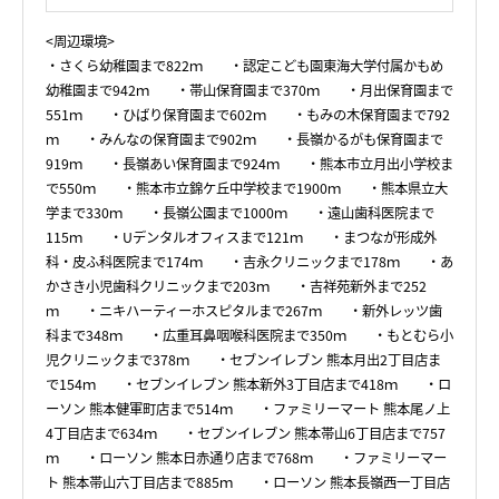
<周辺環境>
・さくら幼稚園まで822ｍ ・認定こども園東海大学付属かもめ
幼稚園まで942ｍ ・帯山保育園まで370ｍ ・月出保育園まで
551ｍ ・ひばり保育園まで602ｍ ・もみの木保育園まで792
ｍ ・みんなの保育園まで902ｍ ・長嶺かるがも保育園まで
919ｍ ・長嶺あい保育園まで924ｍ ・熊本市立月出小学校ま
で550ｍ ・熊本市立錦ケ丘中学校まで1900ｍ ・熊本県立大
学まで330ｍ ・長嶺公園まで1000ｍ ・遠山歯科医院まで
115ｍ ・Uデンタルオフィスまで121ｍ ・まつなが形成外
科・皮ふ科医院まで174ｍ ・吉永クリニックまで178ｍ ・あ
かさき小児歯科クリニックまで203ｍ ・吉祥苑新外まで252
ｍ ・ニキハーティーホスピタルまで267ｍ ・新外レッツ歯
科まで348ｍ ・広重耳鼻咽喉科医院まで350ｍ ・もとむら小
児クリニックまで378ｍ ・セブンイレブン 熊本月出2丁目店ま
で154ｍ ・セブンイレブン 熊本新外3丁目店まで418ｍ ・ロ
ーソン 熊本健軍町店まで514ｍ ・ファミリーマート 熊本尾ノ上
4丁目店まで634ｍ ・セブンイレブン 熊本帯山6丁目店まで757
ｍ ・ローソン 熊本日赤通り店まで768ｍ ・ファミリーマー
ト 熊本帯山六丁目店まで885ｍ ・ローソン 熊本長嶺西一丁目店