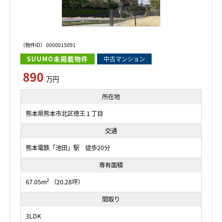
〔物件ID〕 0000015091
SUUMO未掲載物件
中古マンション
890
万円
所在地
熊本県熊本市北区徳王１丁目
交通
熊本電鉄「池田」駅 徒歩20分
専有面積
2
67.05m
（20.28坪）
間取り
3LDK