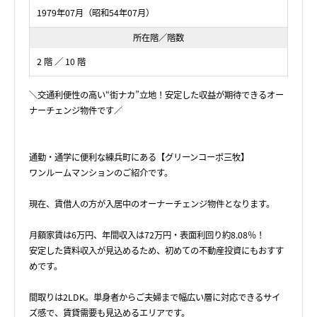
1979年07月（昭和54年07月）
所在階／階数
2 階 ／ 10 階
＼交通利便性の高い“街ナカ”立地！安定した収益が期待できるオー
ナーチェンジ物件です／
通勤・通学に便利な練兵町にある【グリーンコーポ三牧】
ワンルームマンションのご紹介です。
現在、賃借人の方が入居中のオーナーチェンジ物件となります。
月額家賃は6万円、年間収入は72万円・表面利回り約8.08％！
安定した賃料収入が見込めるため、初めての不動産投資にもおすす
めです。
間取りは2LDK。単身者からご夫婦まで幅広い層に対応できるサイ
ズ感で、賃貸需要も見込めるエリアです。