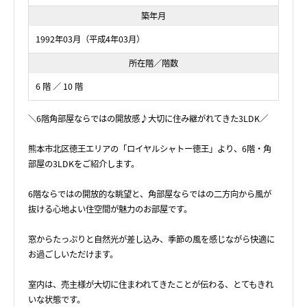
築年月
1992年03月（平成4年03月）
所在階／階数
6 階 ／ 10 階
＼6階角部屋ならではの開放感♪大切に住み継がれてきた3LDK／
熊本市北区徳王エリアの「ロイヤルシャトー徳王」より、6階・角
部屋の3LDKをご紹介します。
6階ならではの開放的な眺望と、角部屋ならではの二方向から風が
抜ける心地よい住空間が魅力のお部屋です。
窓からたっぷりと自然光が差し込み、季節の風を感じながら快適に
お過ごしいただけます。
室内は、売主様が大切に住まわれてきたことが伝わる、とてもきれ
いな状態です。