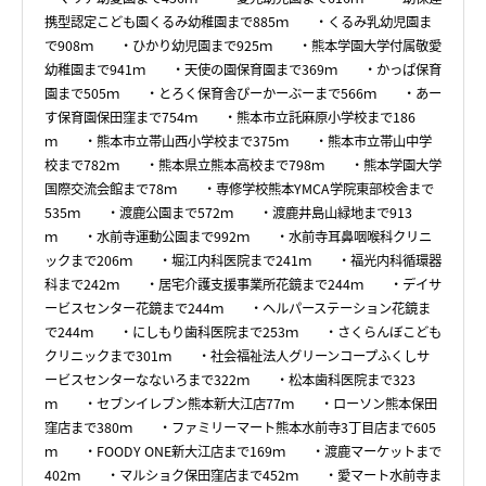
携型認定こども園くるみ幼稚園まで885ｍ ・くるみ乳幼児園ま
で908ｍ ・ひかり幼児園まで925ｍ ・熊本学園大学付属敬愛
幼稚園まで941ｍ ・天使の園保育園まで369ｍ ・かっぱ保育
園まで505ｍ ・とろく保育舎ぴーかーぶーまで566ｍ ・あー
す保育園保田窪まで754ｍ ・熊本市立託麻原小学校まで186
ｍ ・熊本市立帯山西小学校まで375ｍ ・熊本市立帯山中学
校まで782ｍ ・熊本県立熊本高校まで798ｍ ・熊本学園大学
国際交流会館まで78ｍ ・専修学校熊本YMCA学院東部校舎まで
535ｍ ・渡鹿公園まで572ｍ ・渡鹿井島山緑地まで913
ｍ ・水前寺運動公園まで992ｍ ・水前寺耳鼻咽喉科クリニ
ックまで206ｍ ・堀江内科医院まで241ｍ ・福光内科循環器
科まで242ｍ ・居宅介護支援事業所花鏡まで244ｍ ・デイサ
ービスセンター花鏡まで244ｍ ・ヘルパーステーション花鏡ま
で244ｍ ・にしもり歯科医院まで253ｍ ・さくらんぼこども
クリニックまで301ｍ ・社会福祉法人グリーンコープふくしサ
ービスセンターなないろまで322ｍ ・松本歯科医院まで323
ｍ ・セブンイレブン熊本新大江店77ｍ ・ローソン熊本保田
窪店まで380ｍ ・ファミリーマート熊本水前寺3丁目店まで605
ｍ ・FOODY ONE新大江店まで169ｍ ・渡鹿マーケットまで
402ｍ ・マルショク保田窪店まで452ｍ ・愛マート水前寺ま