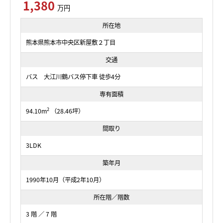
1,380
万円
所在地
熊本県熊本市中央区新屋敷２丁目
交通
バス 大江川鶴バス停下車 徒歩4分
専有面積
2
94.10m
（28.46坪）
間取り
3LDK
築年月
1990年10月（平成2年10月）
所在階／階数
3 階 ／ 7 階