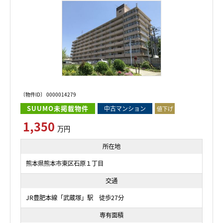
〔物件ID〕 0000014279
SUUMO未掲載物件
中古マンション
値下げ
1,350
万円
所在地
熊本県熊本市東区石原１丁目
交通
JR豊肥本線「武蔵塚」駅 徒歩27分
専有面積