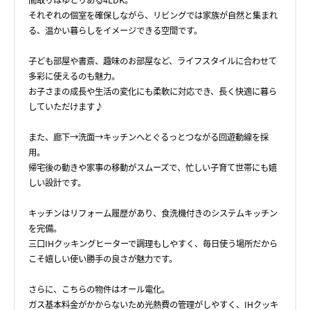
間取りはゆとりある4LDK。
それぞれの個室を確保しながら、リビングでは家族が自然と集まれ
る、温かい暮らしをイメージできる空間です。
子ども部屋や書斎、趣味のお部屋など、ライフスタイルに合わせて
多彩に使えるのも魅力。
お子さまの成長や生活の変化にも柔軟に対応でき、長く快適に暮ら
していただけます♪
また、廊下→洗面→キッチンへとぐるっとつながる回遊動線を採
用。
帰宅後の動きや家事の移動がスムーズで、忙しい子育て世帯にも嬉
しい設計です。
キッチンはリフォーム履歴があり、食洗機付きのシステムキッチン
を完備。
三口IHクッキングヒーターで調理もしやすく、毎日使う場所だから
こそ嬉しい使い勝手の良さが魅力です。
さらに、こちらの物件はオール電化。
ガス基本料金がかからないため光熱費の管理がしやすく、IHクッキ