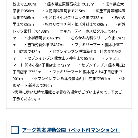
校まで2100ｍ ・熊本県立東稜高校まで613ｍ ・熊本県立大
学まで958ｍ ・立花歯科医院まで215ｍ ・広重耳鼻咽喉科医
院まで305ｍ ・もとむら小児クリニックまで338ｍ ・あやの
里まで351ｍ ・松原リウマチ科・整形外科まで398ｍ ・新外
レッツ歯科まで433ｍ ・ニキハーティーホスピタルまで447
ｍ ・小柳病院まで467ｍ ・むらかみ内科クリニックまで473
ｍ ・吉祥苑新外まで487ｍ ・ファミリーマート 熊本小峯二
丁目店まで482ｍ ・セブンイレブン 熊本新外3丁目店まで542
ｍ ・セブンイレブン 熊本山ノ神店まで657ｍ ・ファミリー
マート 熊本小峯4丁目店まで727ｍ ・セブンイレブン 熊本月出2
丁目店まで753ｍ ・ファミリーマート 熊本尾ノ上4丁目店まで
901ｍ ・セブンイレブン 熊本長嶺南6丁目店まで991ｍ ・ゆ
めマート 新外まで296ｍ
<実際に歩いた時の距離とは異なる場合がございますので、予めご
了承ください。>
アーク熊本運動公園（ペット可マンション）