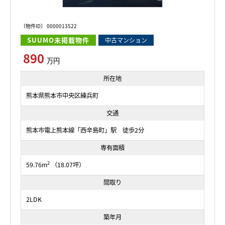
〔物件ID〕 0000013522
SUUMO未掲載物件
中古マンション
890
万円
所在地
熊本県熊本市中央区練兵町
交通
熊本市電上熊本線「西辛島町」駅 徒歩2分
専有面積
2
59.76m
（18.07坪）
間取り
2LDK
築年月