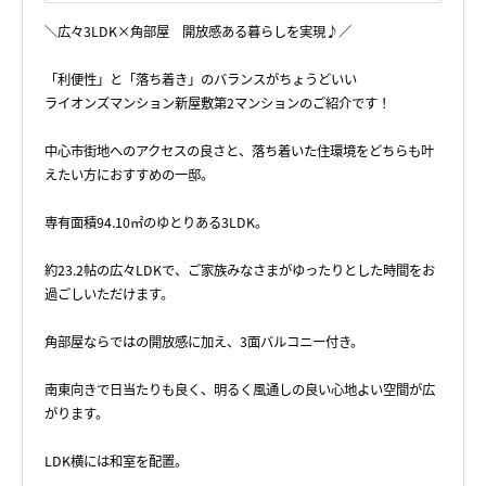
＼広々3LDK×角部屋 開放感ある暮らしを実現♪／
「利便性」と「落ち着き」のバランスがちょうどいい
ライオンズマンション新屋敷第2マンションのご紹介です！
中心市街地へのアクセスの良さと、落ち着いた住環境をどちらも叶
えたい方におすすめの一邸。
専有面積94.10㎡のゆとりある3LDK。
約23.2帖の広々LDKで、ご家族みなさまがゆったりとした時間をお
過ごしいただけます。
角部屋ならではの開放感に加え、3面バルコニー付き。
南東向きで日当たりも良く、明るく風通しの良い心地よい空間が広
がります。
LDK横には和室を配置。