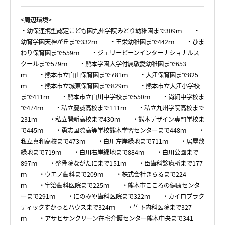
<周辺環境>
・幼保連携型認定こども園九州学院みどり幼稚園まで309ｍ ・
幼育学園天神が丘まで332ｍ ・王栄幼稚園まで442ｍ ・ひま
わり保育園まで559ｍ ・ジェリービーンインターナショナルス
クールまで579ｍ ・熊本学園大学付属敬愛幼稚園まで653
ｍ ・熊本市立白山保育園まで781ｍ ・大江保育園まで825
ｍ ・熊本市立城東保育園まで829ｍ ・熊本市立大江小学校
まで411ｍ ・熊本市立白川中学校まで550ｍ ・尚絅中学校ま
で474ｍ ・私立慶誠高校まで111ｍ ・私立九州学院高校まで
231ｍ ・私立開新高校まで430ｍ ・熊本デザイン専門学校ま
で445ｍ ・勇志国際高等学校熊本学習センターまで448ｍ ・
私立真和高校まで473ｍ ・白川左岸緑地まで711ｍ ・居屋敷
緑地まで719ｍ ・白川右岸緑地まで884ｍ ・白川公園まで
897ｍ ・整骨院ながたにまで151ｍ ・臣歯科診療所まで177
ｍ ・ウエノ歯科まで209ｍ ・株式会社きらるまで224
ｍ ・宇治歯科医院まで225ｍ ・熊本市こころの健康センタ
ーまで291ｍ ・にのみや歯科医院まで322ｍ ・カイロプラク
ティックすかっとハウスまで324ｍ ・竹下内科医院まで327
ｍ ・アサヒサンクリーン在宅介護センター熊本中央まで341