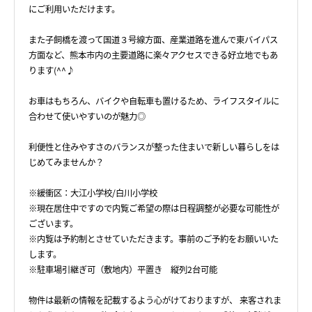
にご利用いただけます。
また子飼橋を渡って国道３号線方面、産業道路を進んで東バイパス
方面など、熊本市内の主要道路に楽々アクセスできる好立地でもあ
ります(^^♪
お車はもちろん、バイクや自転車も置けるため、ライフスタイルに
合わせて使いやすいのが魅力◎
利便性と住みやすさのバランスが整った住まいで新しい暮らしをは
じめてみませんか？
※緩衝区：大江小学校/白川小学校
※現在居住中ですので内覧ご希望の際は日程調整が必要な可能性が
ございます。
※内覧は予約制とさせていただきます。事前のご予約をお願いいた
します。
※駐車場引継ぎ可（敷地内）平置き 縦列2台可能
物件は最新の情報を記載するよう心がけておりますが、 来客されま